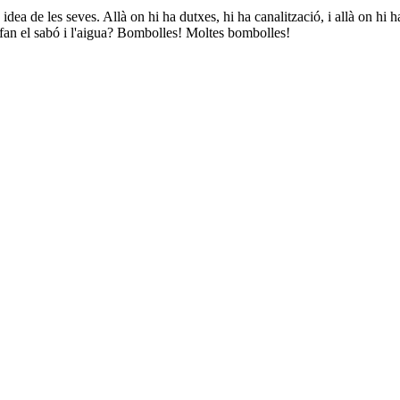
 idea de les seves. Allà on hi ha dutxes, hi ha canalització, i allà on hi
è fan el sabó i l'aigua? Bombolles! Moltes bombolles!