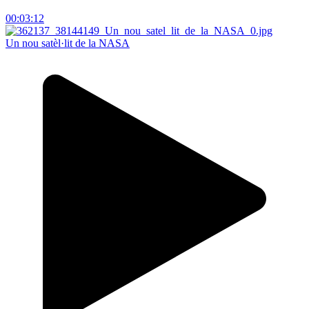
00:03:12
Un nou satèl·lit de la NASA