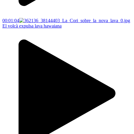
00:01:04
El volcà expulsa lava hawaiana