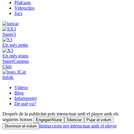
Pòdcasts
Videoclips
Jocs
Super3
Els més petits
Els més grans
SuperCampus
Club
InfoK
Vídeos
Blog
Inforeporter
De què va?
Després de la publicitat pots interactuar amb el player amb els
següents botons
Engegar/Aturar
Silenciar
Pujar el volum
Instruccions per interactuar amb el player
Disminuir el volum