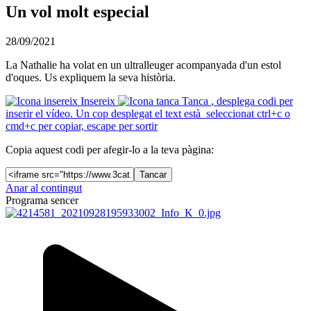
Un vol molt especial
28/09/2021
La Nathalie ha volat en un ultralleuger acompanyada d'un estol
d'oques. Us expliquem la seva història.
Insereix
Tanca
, desplega codi per
inserir el vídeo. Un cop desplegat el text està seleccionat ctrl+c o
cmd+c per copiar, escape per sortir
Copia aquest codi per afegir-lo a la teva pàgina:
Tancar
Anar al contingut
Programa sencer