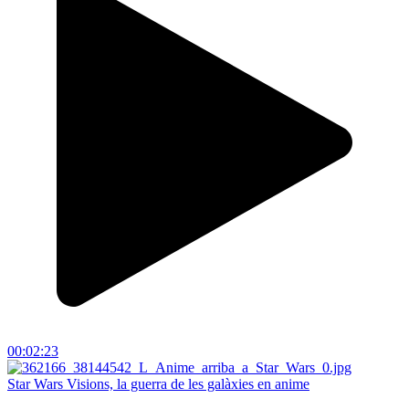
00:02:23
Star Wars Visions, la guerra de les galàxies en anime