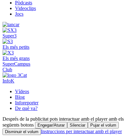
Pòdcasts
Videoclips
Jocs
Super3
Els més petits
Els més grans
SuperCampus
Club
InfoK
Vídeos
Blog
Inforeporter
De què va?
Després de la publicitat pots interactuar amb el player amb els
següents botons
Engegar/Aturar
Silenciar
Pujar el volum
Instruccions per interactuar amb el player
Disminuir el volum