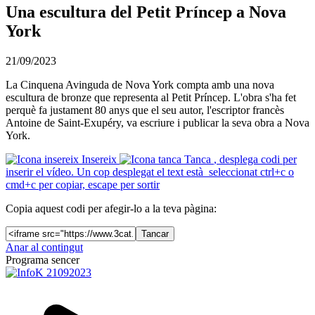
Una escultura del Petit Príncep a Nova
York
21/09/2023
La Cinquena Avinguda de Nova York compta amb una nova
escultura de bronze que representa al Petit Príncep. L'obra s'ha fet
perquè fa justament 80 anys que el seu autor, l'escriptor francès
Antoine de Saint-Exupéry, va escriure i publicar la seva obra a Nova
York.
Insereix
Tanca
, desplega codi per
inserir el vídeo. Un cop desplegat el text està seleccionat ctrl+c o
cmd+c per copiar, escape per sortir
Copia aquest codi per afegir-lo a la teva pàgina:
Tancar
Anar al contingut
Programa sencer