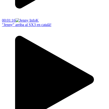
00:01:16
"Jenny" arriba al SX3 en català!