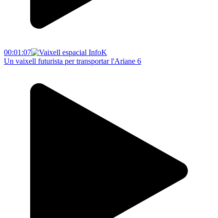
00:01:07
Un vaixell futurista per transportar l'Ariane 6