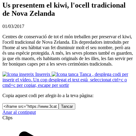
Us presentem el kiwi, l'ocell tradicional
de Nova Zelanda
01/03/2017
Centres de conservació de tot el món treballen per preservar el kiwi,
l'ocell tradicional de Nova Zelanda. Els depredadors introduïts per
l'home al seu hàbitat van fet disminuir molt el seu nombre, però ara
és una espècie protegida. A més, les seves plomes també es guarden,
ja que els maoris, els habitants originals de les illes, les fan servir per
fer boniques capes per a les seves cerimònies tradicionals.
Insereix
Tanca
, desplega codi per
inserir el vídeo. Un cop desplegat el text està seleccionat ctrl+c o
cmd+c per copiar, escape per sortir
Copia aquest codi per afegir-lo a la teva pàgina:
Tancar
Anar al contingut
Clips