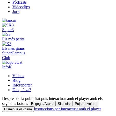
Pòdcasts
Videoclips
Jocs
Super3
Els més petits
Els més grans
SuperCampus
Club
InfoK
Vídeos
Blog
Inforeporter
De què va?
Després de la publicitat pots interactuar amb el player amb els
següents botons
Engegar/Aturar
Silenciar
Pujar el volum
Instruccions per interactuar amb el player
Disminuir el volum