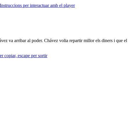
Instruccions per interactuar amb el player
ez va arribar al poder. Chávez volia repartir millor els diners i que el
r copiar, escape per sortir