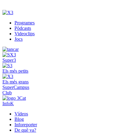
Programes
Pòdcasts
Videoclips
Jocs
Super3
Els més petits
Els més grans
SuperCampus
Club
InfoK
Vídeos
Blog
Inforeporter
De què va?