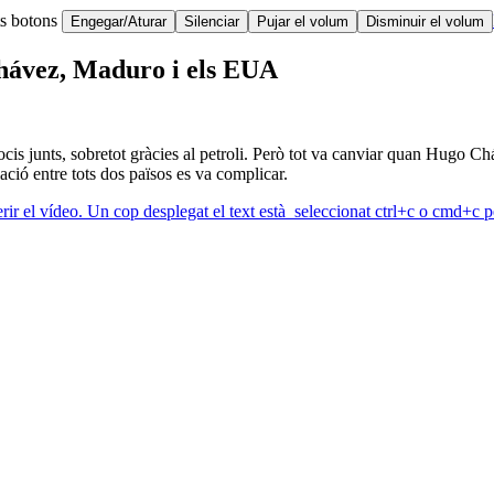
ts botons
Engegar/Aturar
Silenciar
Pujar el volum
Disminuir el volum
 Chávez, Maduro i els EUA
is junts, sobretot gràcies al petroli. Però tot va canviar quan Hugo Cháv
lació entre tots dos països es va complicar.
erir el vídeo. Un cop desplegat el text està seleccionat ctrl+c o cmd+c pe