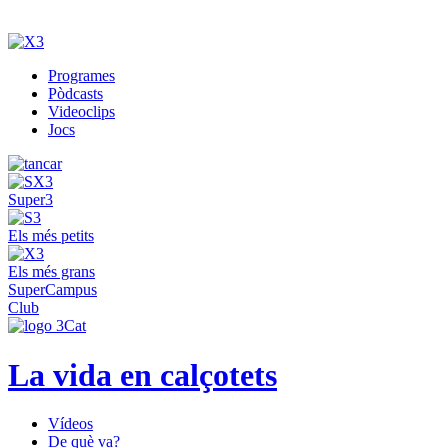
Programes
Pòdcasts
Videoclips
Jocs
Super3
Els més petits
Els més grans
SuperCampus
Club
La vida en calçotets
Vídeos
De què va?