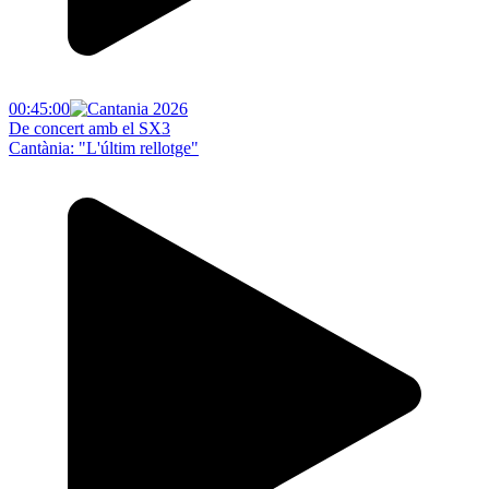
00:45:00
De concert amb el SX3
Cantània: "L'últim rellotge"