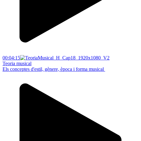
00:04:15
Teoria musical
Els conceptes d'estil, gènere, època i forma musical