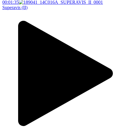
00:01:35
Superavis (II)