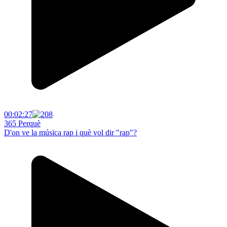
00:02:27
365 Perquè
D'on ve la música rap i què vol dir "rap"?