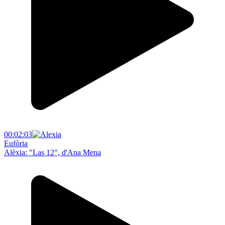
00:02:03
Eufòria
Alèxia: "Las 12", d'Ana Mena