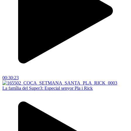
00:30:23
La família del Super3: Especial senyor Pla i Rick