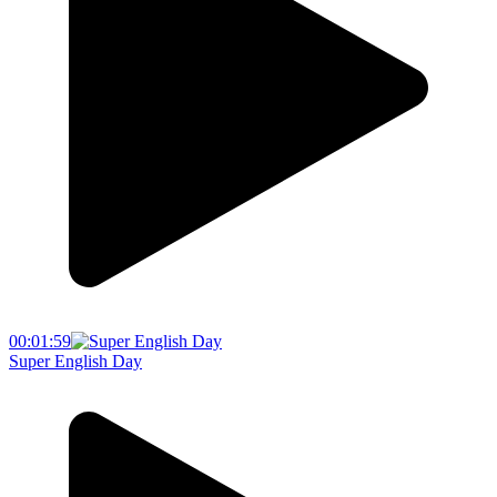
00:01:59
Super English Day