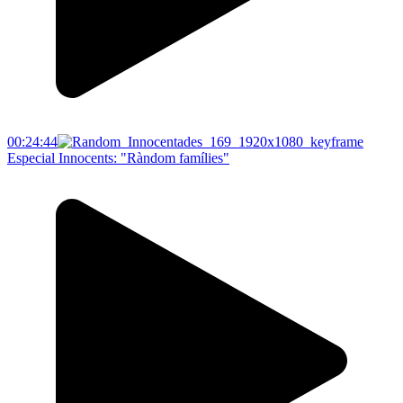
00:24:44
Especial Innocents: "Ràndom famílies"