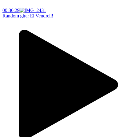
00:36:29
Ràndom gira: El Vendrell!