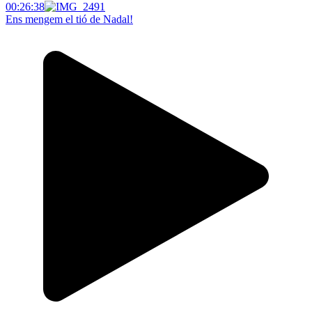
00:26:38
Ens mengem el tió de Nadal!