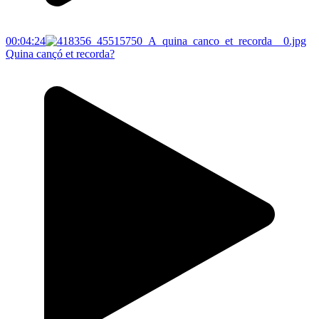
00:04:24
Quina cançó et recorda?