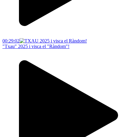
00:29:02
"Txau" 2025 i visca el "Ràndom"!