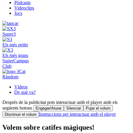
Pòdcasts
Videoclips
Jocs
Super3
Els més petits
Els més grans
SuperCampus
Club
Ràndom
Vídeos
De què va?
Després de la publicitat pots interactuar amb el player amb els
següents botons
Engegar/Aturar
Silenciar
Pujar el volum
Instruccions per interactuar amb el player
Disminuir el volum
Volem sobre catifes màgiques!