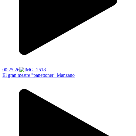
00:25:26
El gran mestre "panettoner" Manzano