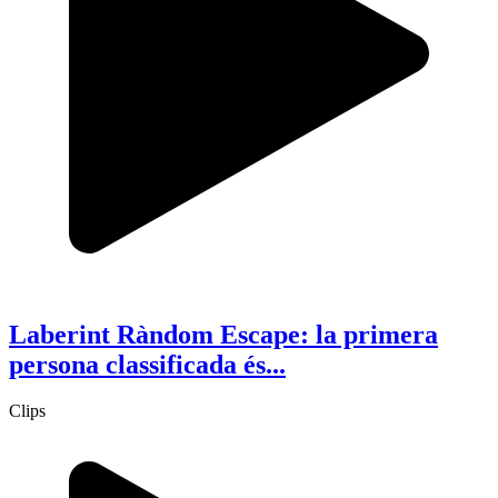
Laberint Ràndom Escape: la primera
persona classificada és...
Clips