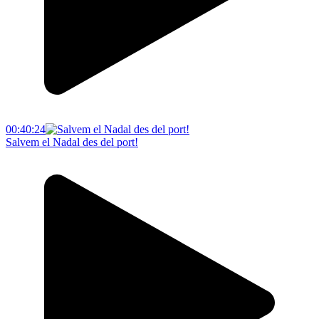
00:40:24
Salvem el Nadal des del port!