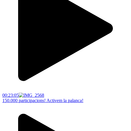
00:23:05
150.000 participacions! Activem la palanca!