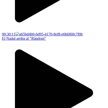
00:30:11
El Nadal arriba al "Ràndom"