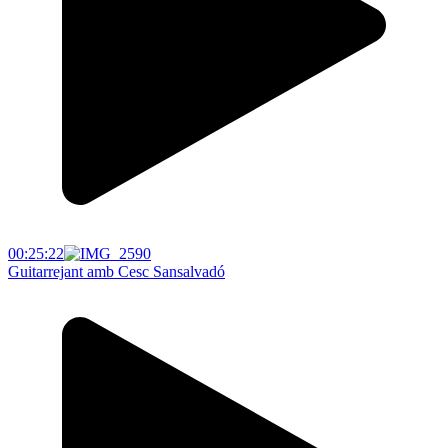
00:25:22
Guitarrejant amb Cesc Sansalvadó