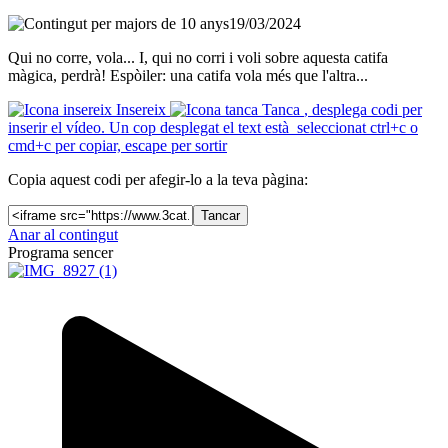
19/03/2024
Qui no corre, vola... I, qui no corri i voli sobre aquesta catifa
màgica, perdrà! Espòiler: una catifa vola més que l'altra...
Insereix
Tanca
, desplega codi per
inserir el vídeo. Un cop desplegat el text està seleccionat ctrl+c o
cmd+c per copiar, escape per sortir
Copia aquest codi per afegir-lo a la teva pàgina:
Tancar
Anar al contingut
Programa sencer