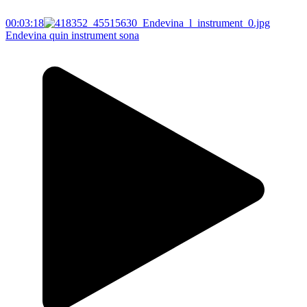
00:03:18
Endevina quin instrument sona