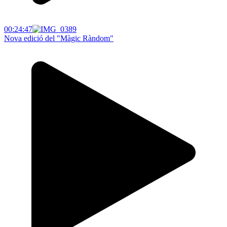
00:24:47
Nova edició del "Màgic Ràndom"