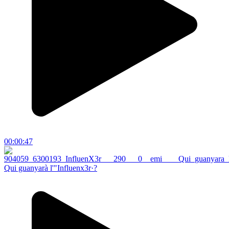
00:00:47
Qui guanyarà l'"Influenx3r·?