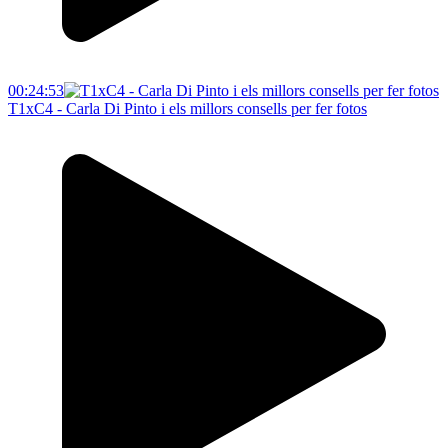
00:24:53
T1xC4 - Carla Di Pinto i els millors consells per fer fotos