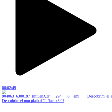
00:02:49
Descobrim el nou plató d'"Influenx3r"?