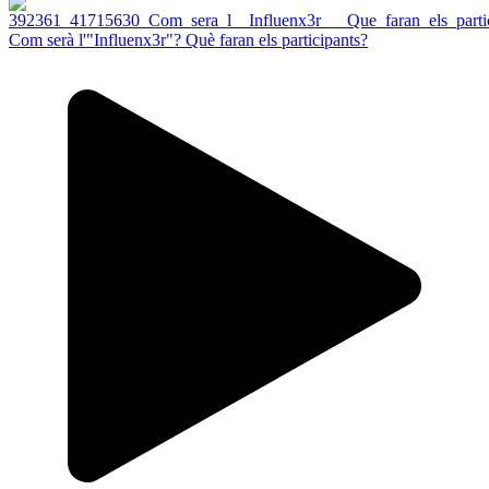
Com serà l'"Influenx3r"? Què faran els participants?