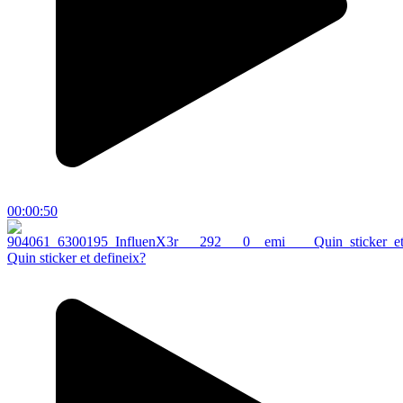
00:00:50
Quin sticker et defineix?