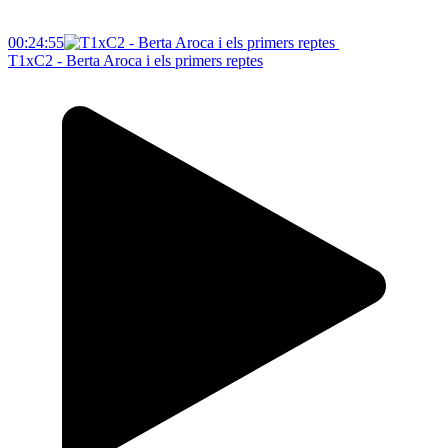
00:24:55
T1xC2 - Berta Aroca i els primers reptes