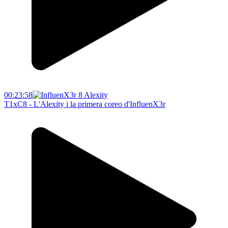
00:23:58
T1xC8 - L'Alexity i la primera coreo d'InfluenX3r