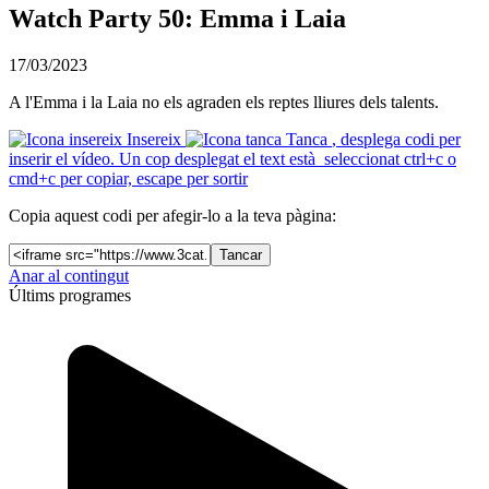
Watch Party 50: Emma i Laia
17/03/2023
A l'Emma i la Laia no els agraden els reptes lliures dels talents.
Insereix
Tanca
, desplega codi per
inserir el vídeo. Un cop desplegat el text està seleccionat ctrl+c o
cmd+c per copiar, escape per sortir
Copia aquest codi per afegir-lo a la teva pàgina:
Tancar
Anar al contingut
Últims programes