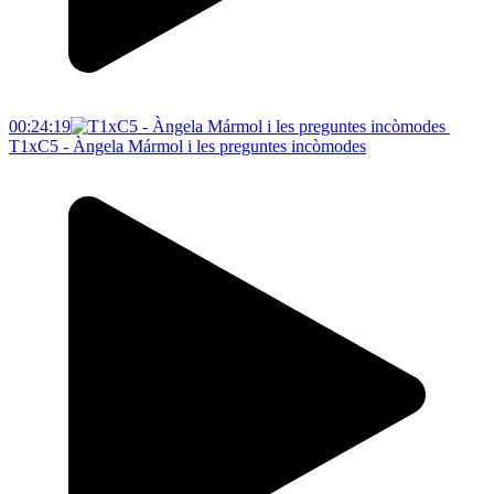
00:24:19
T1xC5 - Àngela Mármol i les preguntes incòmodes