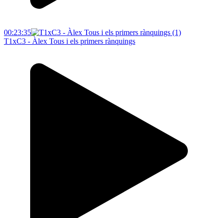
00:23:35
T1xC3 - Àlex Tous i els primers rànquings