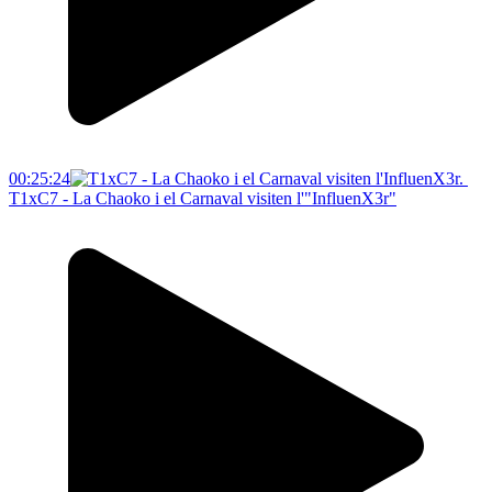
00:25:24
T1xC7 - La Chaoko i el Carnaval visiten l'"InfluenX3r"