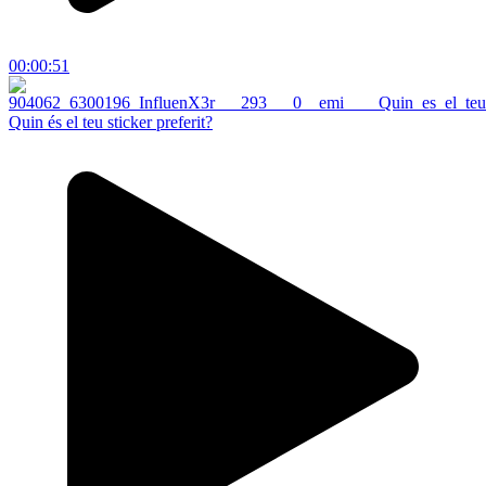
00:00:51
Quin és el teu sticker preferit?