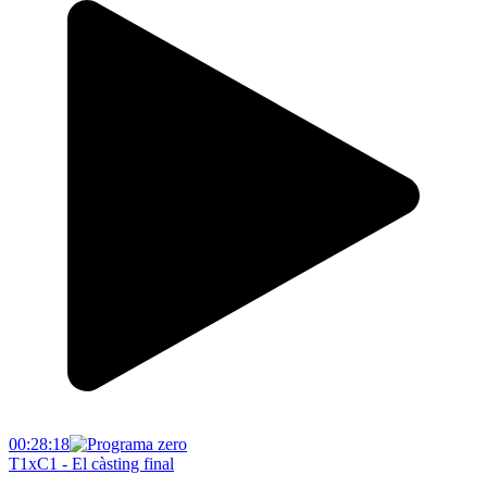
00:28:18
T1xC1 - El càsting final