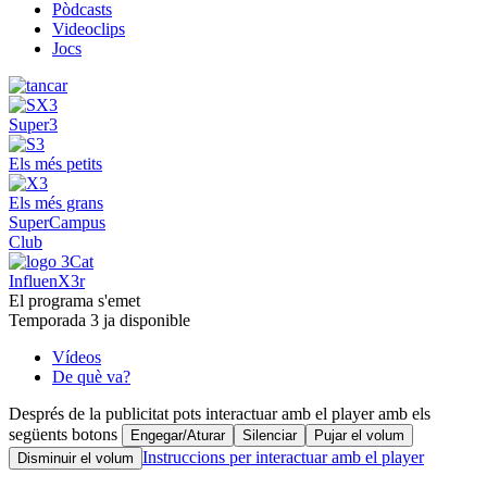
Pòdcasts
Videoclips
Jocs
Super3
Els més petits
Els més grans
SuperCampus
Club
InfluenX3r
El programa s'emet
Temporada 3 ja disponible
Vídeos
De què va?
Després de la publicitat pots interactuar amb el player amb els
següents botons
Engegar/Aturar
Silenciar
Pujar el volum
Instruccions per interactuar amb el player
Disminuir el volum