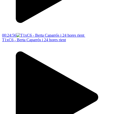
00:24:56
T1xC6 - Berta Caparrós i 24 hores rient