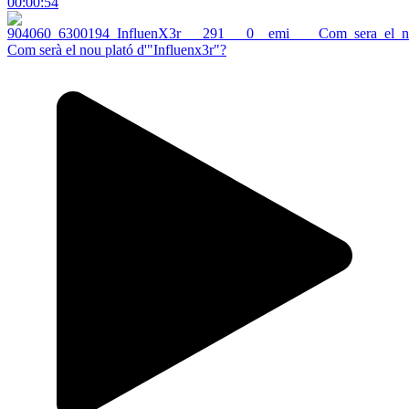
00:00:54
Com serà el nou plató d'"Influenx3r"?