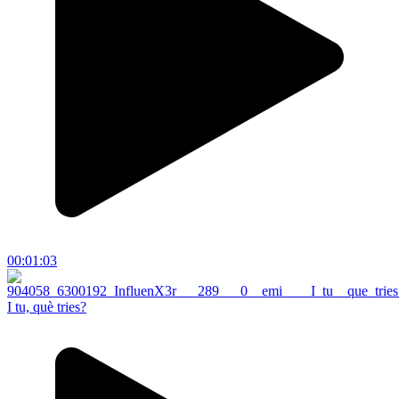
00:01:03
I tu, què tries?