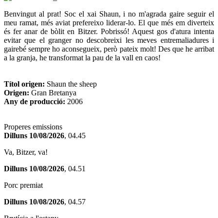
Benvingut al prat! Soc el xai Shaun, i no m'agrada gaire seguir el
meu ramat, més aviat prefereixo liderar-lo. El que més em diverteix
és fer anar de bòlit en Bitzer. Pobrissó! Aquest gos d'atura intenta
evitar que el granger no descobreixi les meves entremaliadures i
gairebé sempre ho aconsegueix, però pateix molt! Des que he arribat
a la granja, he transformat la pau de la vall en caos!
Títol origen:
Shaun the sheep
Origen:
Gran Bretanya
Any de producció:
2006
Properes emissions
Dilluns 10/08/2026
, 04.45
Va, Bitzer, va!
Dilluns 10/08/2026
, 04.51
Porc premiat
Dilluns 10/08/2026
, 04.57