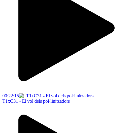
00:22:15
T1xC31 - El vol dels pol·linitzadors