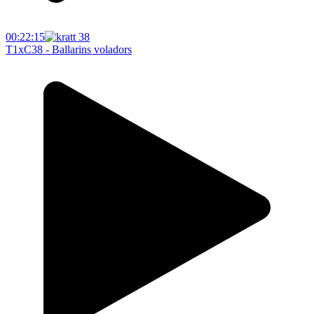
00:22:15
T1xC38 - Ballarins voladors