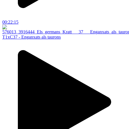
00:22:15
T1xC37 - Enganxats als taurons