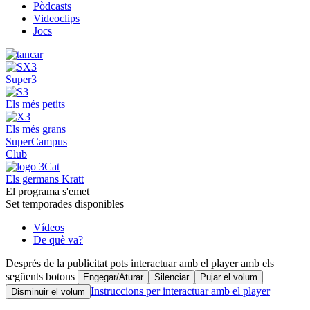
Pòdcasts
Videoclips
Jocs
Super3
Els més petits
Els més grans
SuperCampus
Club
Els germans Kratt
El programa s'emet
Set temporades disponibles
Vídeos
De què va?
Després de la publicitat pots interactuar amb el player amb els
següents botons
Engegar/Aturar
Silenciar
Pujar el volum
Instruccions per interactuar amb el player
Disminuir el volum