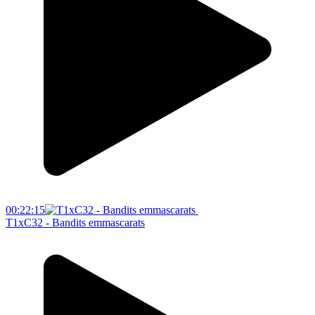
00:22:15
T1xC32 - Bandits emmascarats