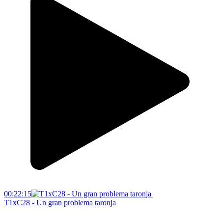
00:22:15
T1xC28 - Un gran problema taronja