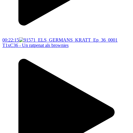
00:22:15
T1xC36 - Un ratpenat als brownies