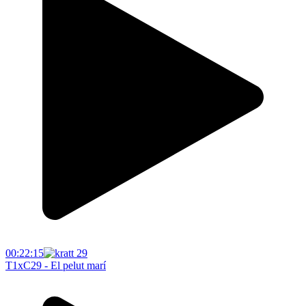
00:22:15
T1xC29 - El pelut marí