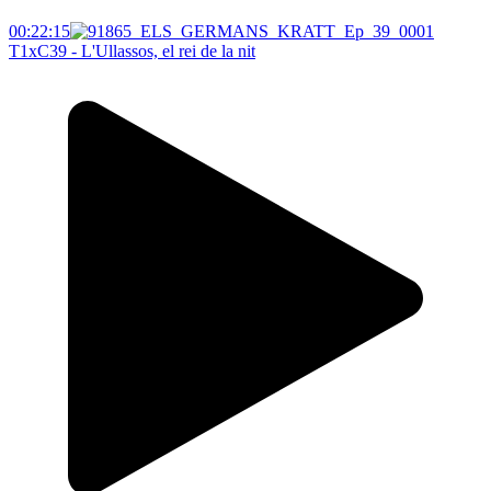
00:22:15
T1xC39 - L'Ullassos, el rei de la nit