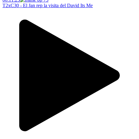
T2xC30 - El Jan rep la visita del David Its Me