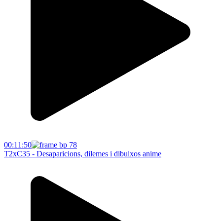
00:11:50
T2xC35 - Desaparicions, dilemes i dibuixos anime