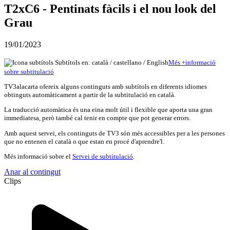
T2xC6 - Pentinats fàcils i el nou look del
Grau
19/01/2023
Subtítols en: català /
castellano
/
English
Més
+
info
rmació
sobre subtitulació
TV3alacarta ofereix alguns continguts amb subtítols en diferents idiomes
obtinguts automàticament a partir de la subtitulació en català.
La traducció automàtica és una eina molt útil i flexible que aporta una gran
immediatesa, però també cal tenir en compte que pot generar errors.
Amb aquest servei, els continguts de TV3 són més accessibles per a les persones
que no entenen el català o que estan en procé d'aprendre'l.
Més informació sobre el
Servei de subtitulació
.
Anar al contingut
Clips