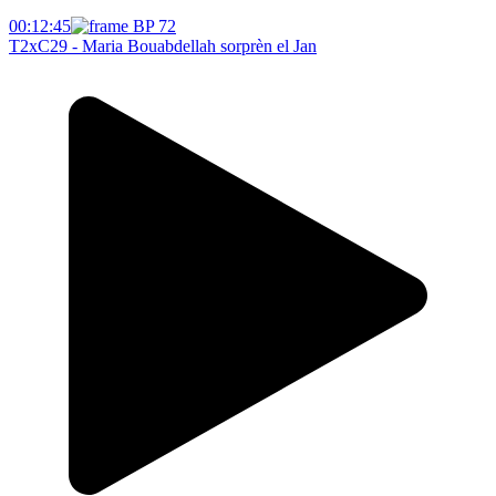
00:12:45
T2xC29 - Maria Bouabdellah sorprèn el Jan