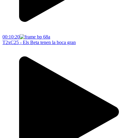
00:10:20
T2xC25 - Els Beta tenen la boca gran