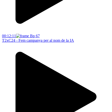
00:12:11
T2xC24 - Fem campanya per al nom de la IA