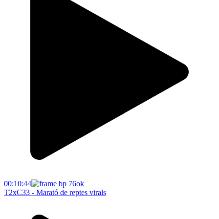
00:10:44
T2xC33 - Marató de reptes virals