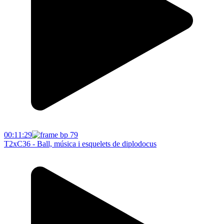
00:11:29
T2xC36 - Ball, música i esquelets de diplodocus