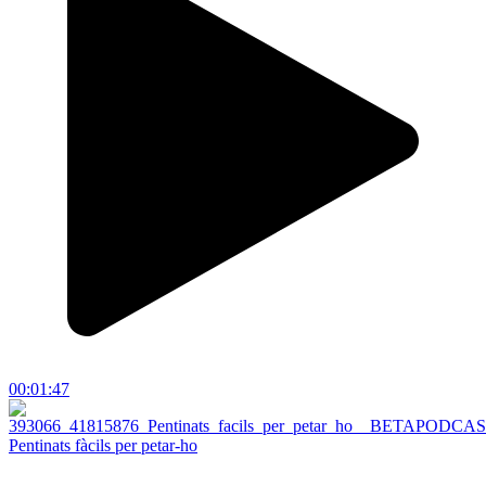
00:01:47
Pentinats fàcils per petar-ho