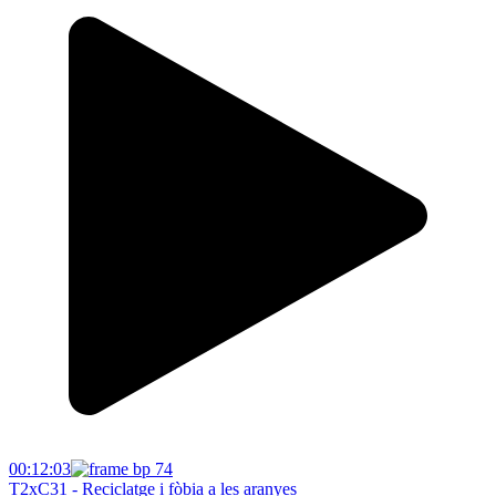
00:12:03
T2xC31 - Reciclatge i fòbia a les aranyes