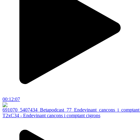
00:12:07
T2xC34 - Endevinant cançons i comptant cigrons