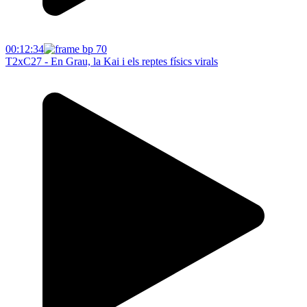
00:12:34
T2xC27 - En Grau, la Kai i els reptes físics virals