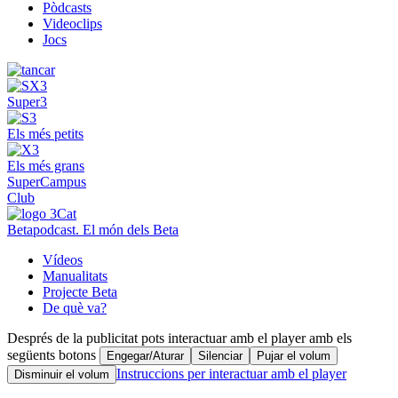
Pòdcasts
Videoclips
Jocs
Super3
Els més petits
Els més grans
SuperCampus
Club
Betapodcast. El món dels Beta
Vídeos
Manualitats
Projecte Beta
De què va?
Després de la publicitat pots interactuar amb el player amb els
següents botons
Engegar/Aturar
Silenciar
Pujar el volum
Instruccions per interactuar amb el player
Disminuir el volum