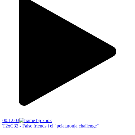
00:12:03
T2xC32 - False friends i el "pelataronja challenge"