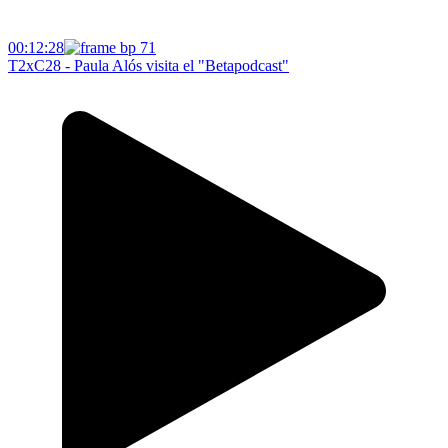
00:12:28
T2xC28 - Paula Alós visita el "Betapodcast"