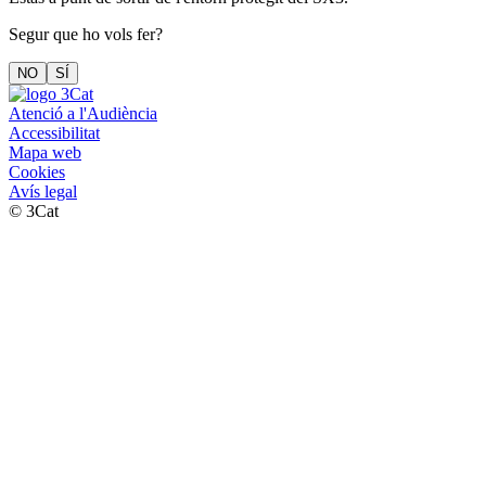
Segur que ho vols fer?
NO
SÍ
Atenció a l'Audiència
Accessibilitat
Mapa web
Cookies
Avís legal
© 3Cat