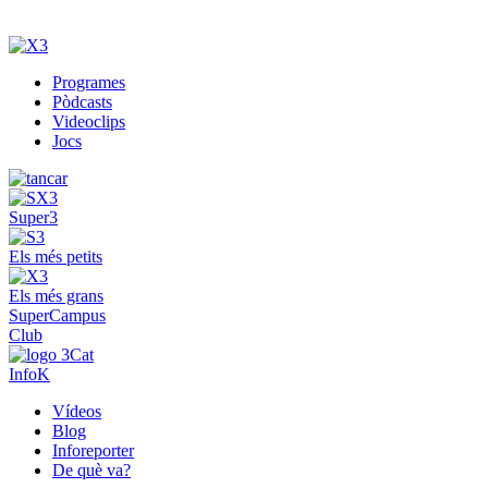
Programes
Pòdcasts
Videoclips
Jocs
Super3
Els més petits
Els més grans
SuperCampus
Club
InfoK
Vídeos
Blog
Inforeporter
De què va?