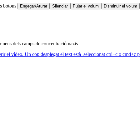
ts botons
Engegar/Aturar
Silenciar
Pujar el volum
Disminuir el volum
ar nens dels camps de concentració nazis.
erir el vídeo. Un cop desplegat el text està seleccionat ctrl+c o cmd+c pe