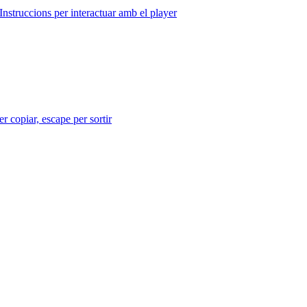
Instruccions per interactuar amb el player
r copiar, escape per sortir