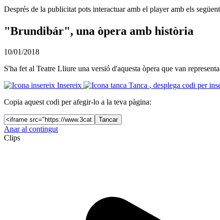
Després de la publicitat pots interactuar amb el player amb els següen
"Brundibár", una òpera amb història
10/01/2018
S'ha fet al Teatre Lliure una versió d'aquesta òpera que van represent
Insereix
Tanca
, desplega codi per ins
Copia aquest codi per afegir-lo a la teva pàgina:
Tancar
Anar al contingut
Clips