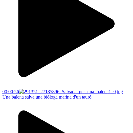
00:00:56
Una balena salva una biòloga marina d'un tauró