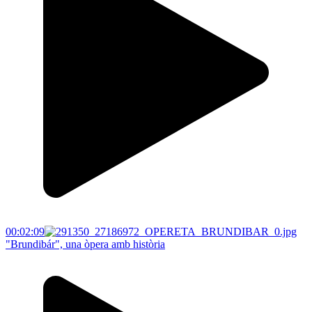
00:02:09
"Brundibár", una òpera amb història