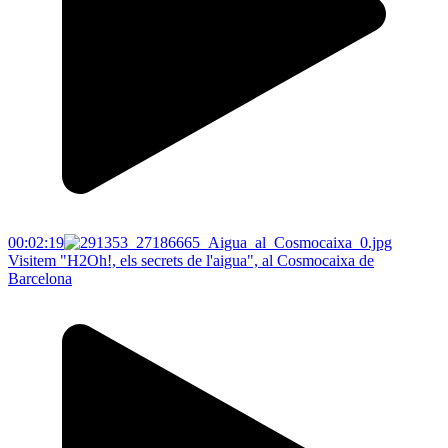
00:02:19
Visitem "H2Oh!, els secrets de l'aigua", al Cosmocaixa de
Barcelona