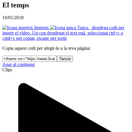
El temps
10/01/2018
Insereix
Tanca
, desplega codi per
inserir el vídeo. Un cop desplegat el text està seleccionat ctrl+c o
cmd+c per copiar, escape per sortir
Copia aquest codi per afegir-lo a la teva pàgina:
Tancar
Anar al contingut
Clips