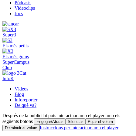
Pòdcasts
Videoclips
Jocs
Super3
Els més petits
Els més grans
SuperCampus
Club
InfoK
Vídeos
Blog
Inforeporter
De què va?
Després de la publicitat pots interactuar amb el player amb els
següents botons
Engegar/Aturar
Silenciar
Pujar el volum
Instruccions per interactuar amb el player
Disminuir el volum