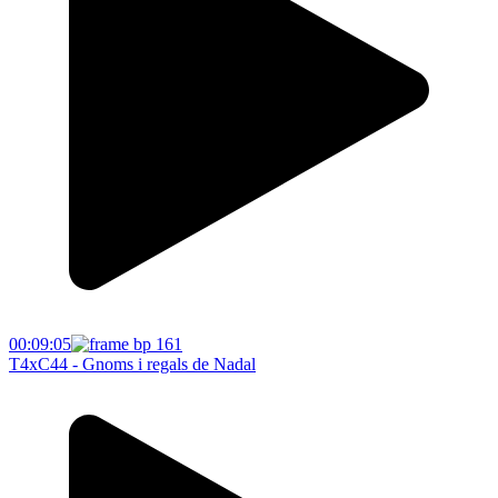
00:09:05
T4xC44 - Gnoms i regals de Nadal