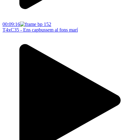
00:09:16
T4xC35 - Ens capbussem al fons marí