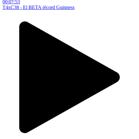
00:07:53
T4xC38 - El BETA rècord Guinness