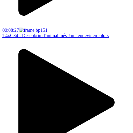
00:08:27
T4xC34 - Descobrim l'animal més Jan i endevinem olors