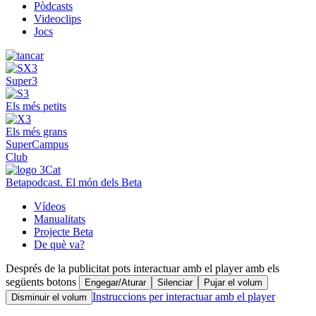
Pòdcasts
Videoclips
Jocs
Super3
Els més petits
Els més grans
SuperCampus
Club
Betapodcast. El món dels Beta
Vídeos
Manualitats
Projecte Beta
De què va?
Després de la publicitat pots interactuar amb el player amb els
següents botons
Engegar/Aturar
Silenciar
Pujar el volum
Instruccions per interactuar amb el player
Disminuir el volum