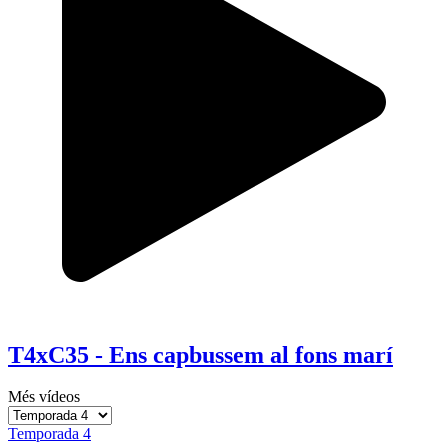
T4xC35 - Ens capbussem al fons marí
Més vídeos
Temporada 4