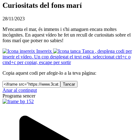
Curiositats del fons marí
28/11/2023
M'encanta el mar, és immens i s'hi amaguen encara moltes
incògnites. En aquest vídeo he fet un recull de curiositats sobre el
fons marí que potser no sabies!
Insereix
Tanca
, desplega codi per
inserir el vídeo. Un cop desplegat el text està seleccionat ctrl+c o
cmd+c per copiar, escape per sortir
Copia aquest codi per afegir-lo a la teva pàgina:
Tancar
Anar al contingut
Programa sencer