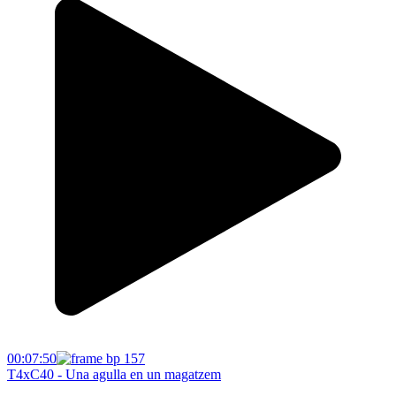
00:07:50
T4xC40 - Una agulla en un magatzem