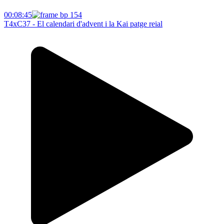
00:08:45
T4xC37 - El calendari d'advent i la Kai patge reial