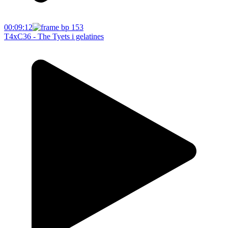
00:09:12
T4xC36 - The Tyets i gelatines