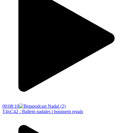
00:08:10
T4xC42 - Ballem nadales i busquem regals