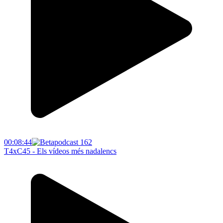
00:08:44
T4xC45 - Els vídeos més nadalencs