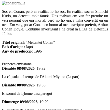
Sóc en Conan, però en realitat no ho sóc. En realitat, sóc en Shinichi
Kudo, un detectiu molt famós. Uns malvats em van fer prendre un
verí pensant que era mortal, però no ho era, i m'ha convertit en un
nen. Em vaig posar Conan en honor al meu escriptor preferit, Arthur
Conan Doyle. Continuo investigant i he creat la Lliga de Detectius
Júnior.
Títol original:
"Meitantei Conan"
País d'origen:
Japó
Any de producció:
1996
Properes emissions
Dissabte 08/08/2026
, 19.32
La càpsula del temps de l'Akemi Miyano (2a part)
Dissabte 08/08/2026
, 19.55
El somni de l¿home desaparegut
Diumenge 09/08/2026
, 19.29