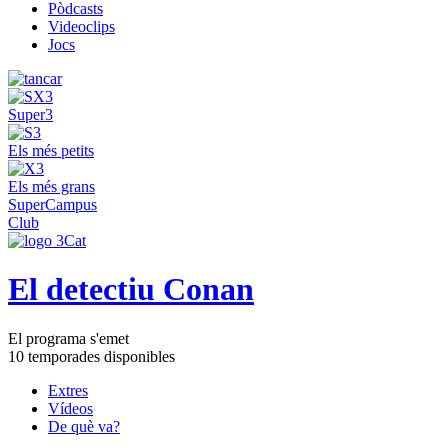
Pòdcasts
Videoclips
Jocs
Super3
Els més petits
Els més grans
SuperCampus
Club
El detectiu Conan
El programa s'emet
10 temporades disponibles
Extres
Vídeos
De què va?