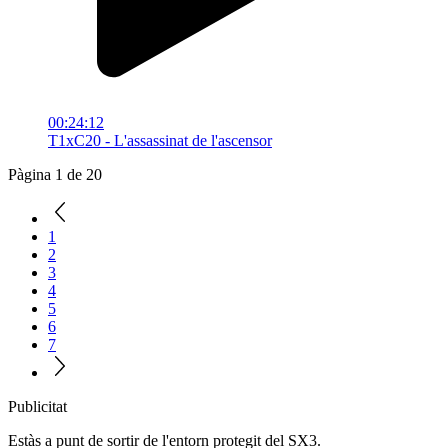
00:24:12
T1xC20 - L'assassinat de l'ascensor
Pàgina 1 de 20
1
2
3
4
5
6
7
Publicitat
Estàs a punt de sortir de l'entorn protegit del SX3.