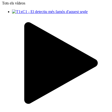
Tots els vídeos