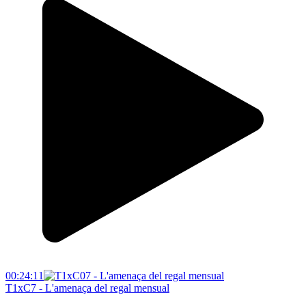
00:24:11
T1xC7 - L'amenaça del regal mensual