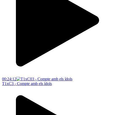
00:24:12
T1xC3 - Compte amb els ídols