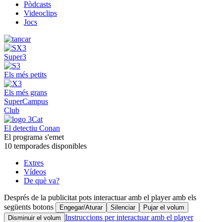
Pòdcasts
Videoclips
Jocs
Super3
Els més petits
Els més grans
SuperCampus
Club
El detectiu Conan
El programa s'emet
10 temporades disponibles
Extres
Vídeos
De què va?
Després de la publicitat pots interactuar amb el player amb els
següents botons
Engegar/Aturar
Silenciar
Pujar el volum
Instruccions per interactuar amb el player
Disminuir el volum