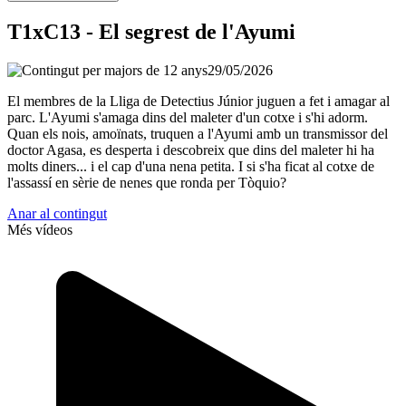
T1xC13 - El segrest de l'Ayumi
29/05/2026
El membres de la Lliga de Detectius Júnior juguen a fet i amagar al
parc. L'Ayumi s'amaga dins del maleter d'un cotxe i s'hi adorm.
Quan els nois, amoïnats, truquen a l'Ayumi amb un transmissor del
doctor Agasa, es desperta i descobreix que dins del maleter hi ha
molts diners... i el cap d'una nena petita. I si s'ha ficat al cotxe de
l'assassí en sèrie de nenes que ronda per Tòquio?
Anar al contingut
Més vídeos