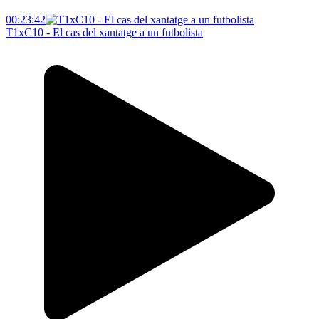
00:23:42
T1xC10 - El cas del xantatge a un futbolista