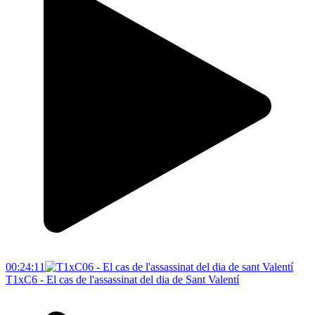
00:24:11
T1xC6 - El cas de l'assassinat del dia de Sant Valentí