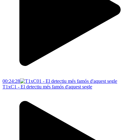
00:24:28
T1xC1 - El detectiu més famós d'aquest segle