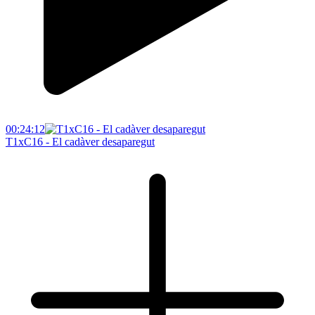
00:24:12
T1xC16 - El cadàver desaparegut