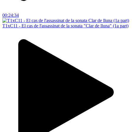
00:24:34
T1xC11 - El cas de l'assassinat de la sonata "Clar de lluna" (1a part)