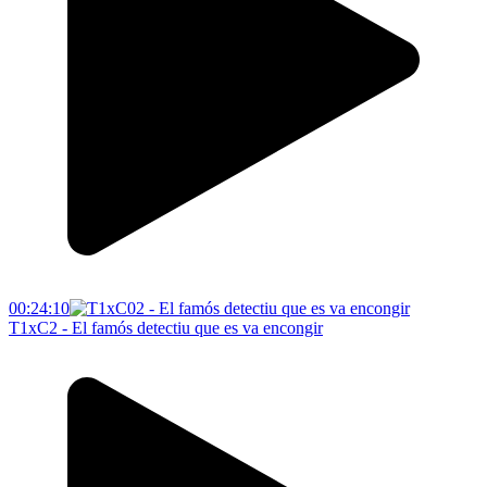
00:24:10
T1xC2 - El famós detectiu que es va encongir