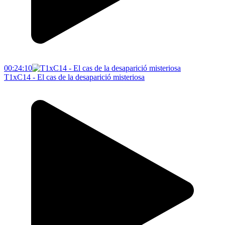
00:24:10
T1xC14 - El cas de la desaparició misteriosa