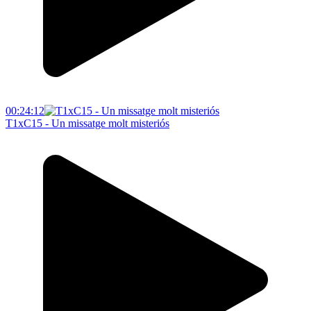
00:24:12
T1xC15 - Un missatge molt misteriós