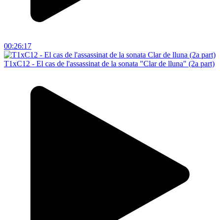
00:26:17
T1xC12 - El cas de l'assassinat de la sonata "Clar de lluna" (2a part)