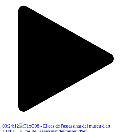
00:24:12
T1xC8 - El cas de l'assassinat del museu d'art