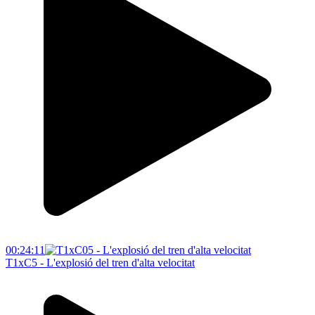
00:24:11
T1xC5 - L'explosió del tren d'alta velocitat