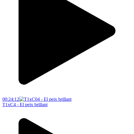
00:24:12
T1xC4 - El peix brillant