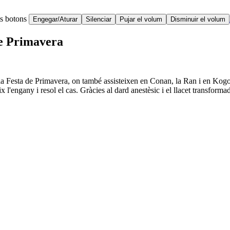
ts botons
Engegar/Aturar
Silenciar
Pujar el volum
Disminuir el volum
 de Primavera
e la Festa de Primavera, on també assisteixen en Conan, la Ran i en Kogor
l'engany i resol el cas. Gràcies al dard anestèsic i el llacet transforma