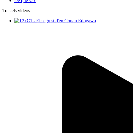
De què va?
Tots els vídeos