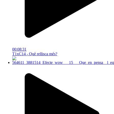
00:08:31
T1xC14 - Què rellisca més?