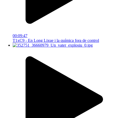
00:09:47
T1xC9 - En Long Lixue i la química fora de control