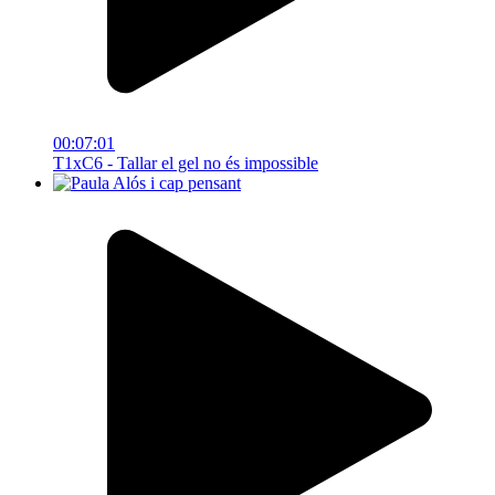
00:07:01
T1xC6 - Tallar el gel no és impossible