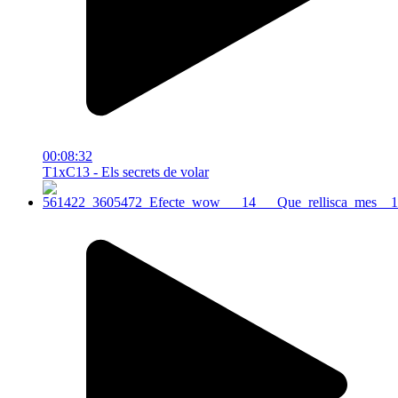
00:08:32
T1xC13 - Els secrets de volar