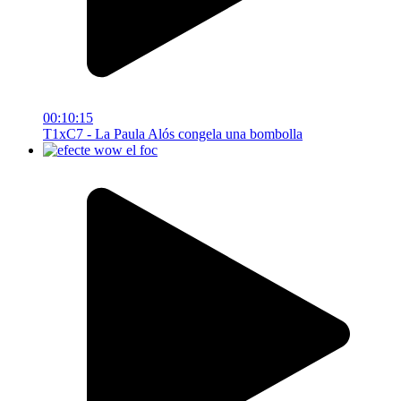
00:10:15
T1xC7 - La Paula Alós congela una bombolla