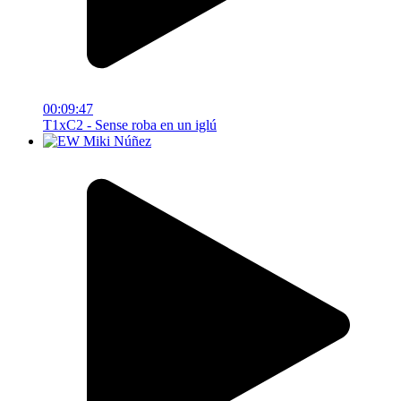
00:09:47
T1xC2 - Sense roba en un iglú