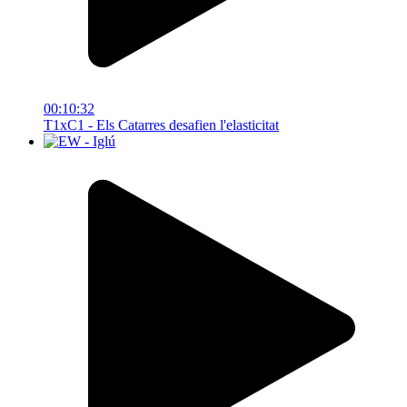
00:10:32
T1xC1 - Els Catarres desafien l'elasticitat