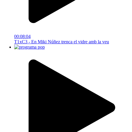
00:08:04
T1xC3 - En Miki Núñez trenca el vidre amb la veu