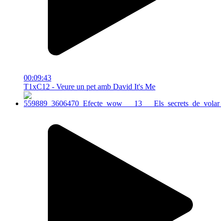
00:09:43
T1xC12 - Veure un pet amb David It's Me