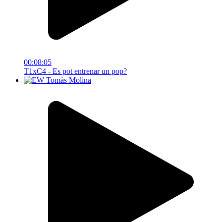
00:08:05
T1xC4 - Es pot entrenar un pop?