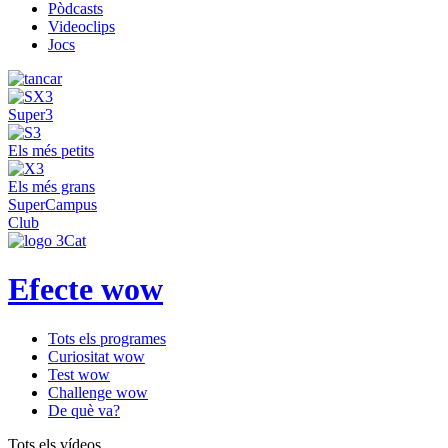
Pòdcasts
Videoclips
Jocs
Super3
Els més petits
Els més grans
SuperCampus
Club
Efecte wow
Tots els programes
Curiositat wow
Test wow
Challenge wow
De què va?
Tots els vídeos