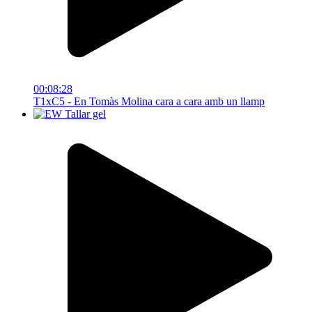
00:08:28
T1xC5 - En Tomàs Molina cara a cara amb un llamp