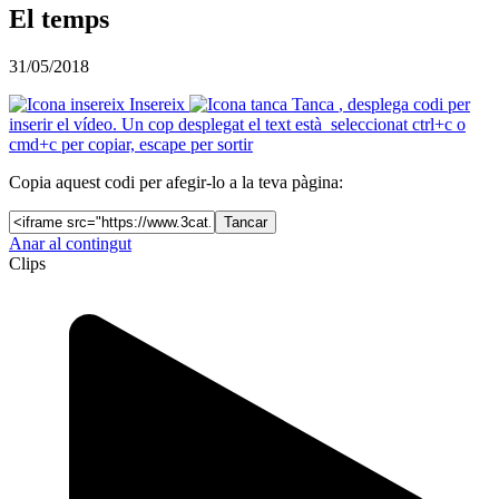
El temps
31/05/2018
Insereix
Tanca
, desplega codi per
inserir el vídeo. Un cop desplegat el text està seleccionat ctrl+c o
cmd+c per copiar, escape per sortir
Copia aquest codi per afegir-lo a la teva pàgina:
Tancar
Anar al contingut
Clips