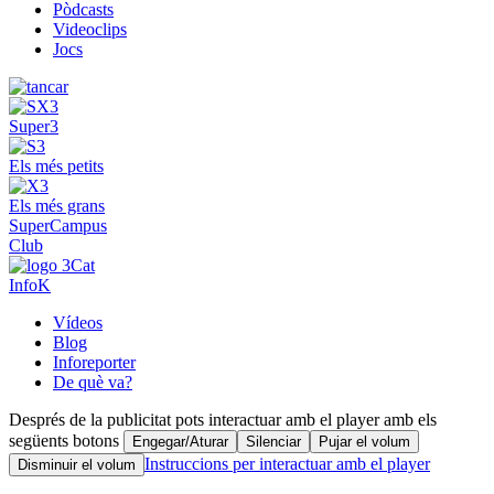
Pòdcasts
Videoclips
Jocs
Super3
Els més petits
Els més grans
SuperCampus
Club
InfoK
Vídeos
Blog
Inforeporter
De què va?
Després de la publicitat pots interactuar amb el player amb els
següents botons
Engegar/Aturar
Silenciar
Pujar el volum
Instruccions per interactuar amb el player
Disminuir el volum