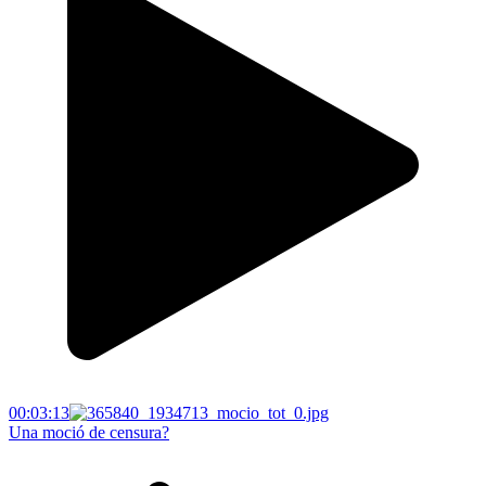
00:03:13
Una moció de censura?