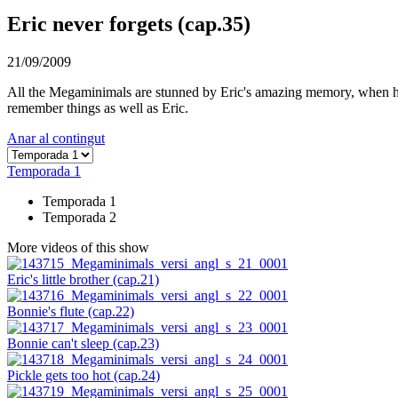
Eric never forgets (cap.35)
21/09/2009
All the Megaminimals are stunned by Eric's amazing memory, when he s
remember things as well as Eric.
Anar al contingut
Temporada 1
Temporada 1
Temporada 2
More videos of this show
Eric's little brother (cap.21)
Bonnie's flute (cap.22)
Bonnie can't sleep (cap.23)
Pickle gets too hot (cap.24)