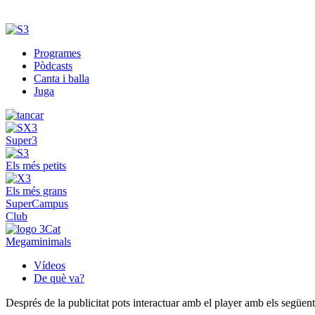
Programes
Pòdcasts
Canta i balla
Juga
Super3
Els més petits
Els més grans
SuperCampus
Club
Megaminimals
Vídeos
De què va?
Després de la publicitat pots interactuar amb el player amb els següen