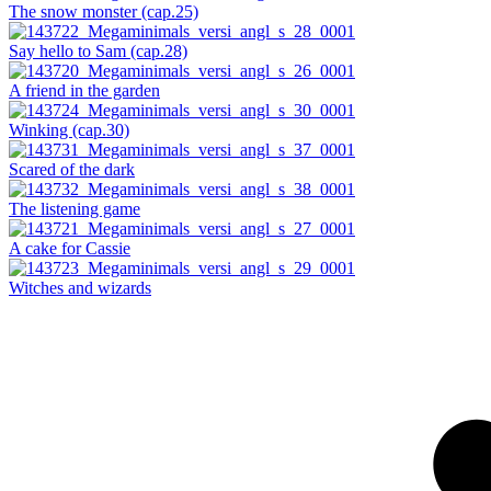
The snow monster (cap.25)
Say hello to Sam (cap.28)
A friend in the garden
Winking (cap.30)
Scared of the dark
The listening game
A cake for Cassie
Witches and wizards