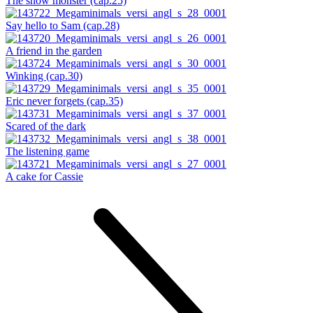
The snow monster (cap.25)
Say hello to Sam (cap.28)
A friend in the garden
Winking (cap.30)
Eric never forgets (cap.35)
Scared of the dark
The listening game
A cake for Cassie