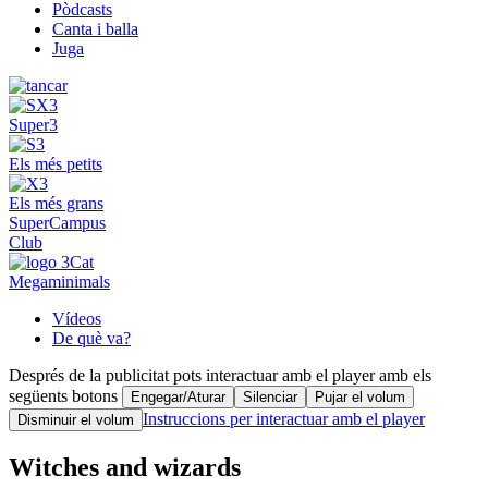
Pòdcasts
Canta i balla
Juga
Super3
Els més petits
Els més grans
SuperCampus
Club
Megaminimals
Vídeos
De què va?
Després de la publicitat pots interactuar amb el player amb els
següents botons
Engegar/Aturar
Silenciar
Pujar el volum
Instruccions per interactuar amb el player
Disminuir el volum
Witches and wizards