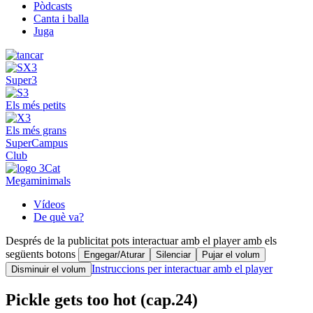
Pòdcasts
Canta i balla
Juga
Super3
Els més petits
Els més grans
SuperCampus
Club
Megaminimals
Vídeos
De què va?
Després de la publicitat pots interactuar amb el player amb els
següents botons
Engegar/Aturar
Silenciar
Pujar el volum
Instruccions per interactuar amb el player
Disminuir el volum
Pickle gets too hot (cap.24)