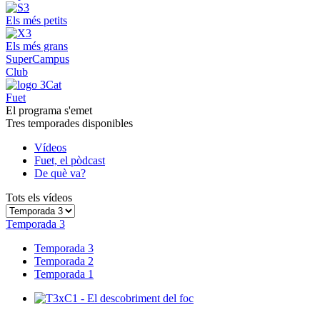
Els més petits
Els més grans
SuperCampus
Club
Fuet
El programa s'emet
Tres temporades disponibles
Vídeos
Fuet, el pòdcast
De què va?
Tots els vídeos
Temporada 3
Temporada 3
Temporada 2
Temporada 1