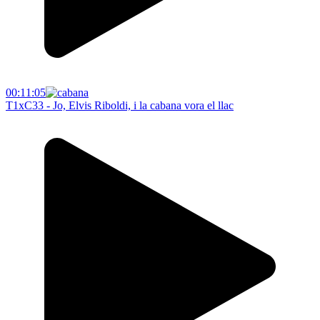
00:11:05
T1xC33 - Jo, Elvis Riboldi, i la cabana vora el llac