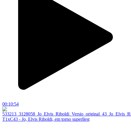
00:10:54
T1xC43 - Jo, Elvis Riboldi, em torno superllest