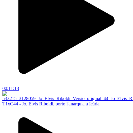
00:11:13
T1xC44 - Jo, Elvis Riboldi, porto l'anarquia a Icària