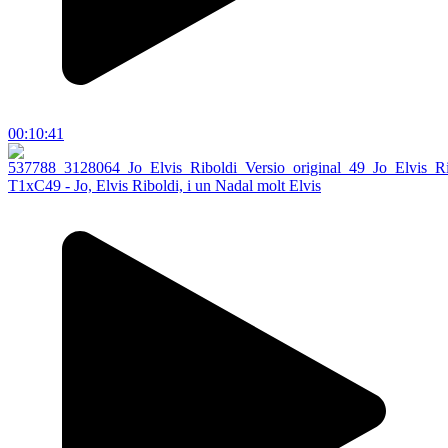
00:10:41
T1xC49 - Jo, Elvis Riboldi, i un Nadal molt Elvis