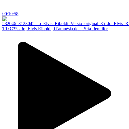
00:10:58
T1xC35 - Jo, Elvis Riboldi, i l'amnèsia de la Srta. Jennifer