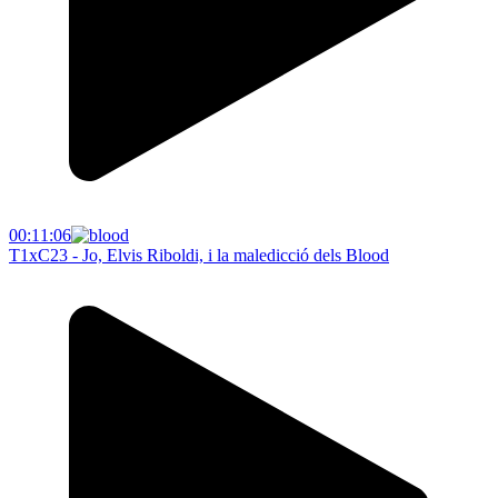
00:11:06
T1xC23 - Jo, Elvis Riboldi, i la maledicció dels Blood