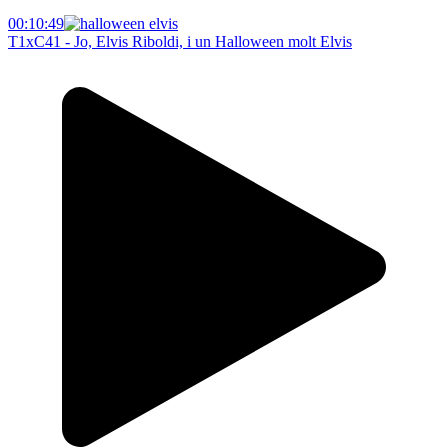
00:10:49
T1xC41 - Jo, Elvis Riboldi, i un Halloween molt Elvis