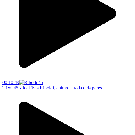
00:10:49
T1xC45 - Jo, Elvis Riboldi, animo la vida dels pares