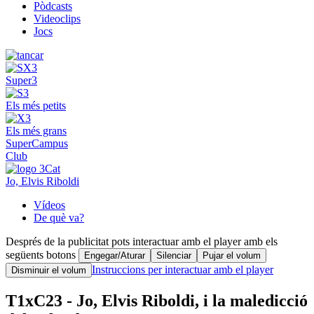
Pòdcasts
Videoclips
Jocs
Super3
Els més petits
Els més grans
SuperCampus
Club
Jo, Elvis Riboldi
Vídeos
De què va?
Després de la publicitat pots interactuar amb el player amb els
següents botons
Engegar/Aturar
Silenciar
Pujar el volum
Instruccions per interactuar amb el player
Disminuir el volum
T1xC23 - Jo, Elvis Riboldi, i la maledicció