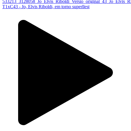
T1xC43 - Jo, Elvis Riboldi, em torno superllest