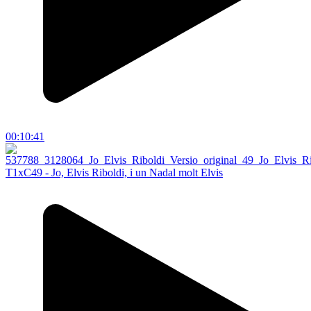
00:10:41
T1xC49 - Jo, Elvis Riboldi, i un Nadal molt Elvis