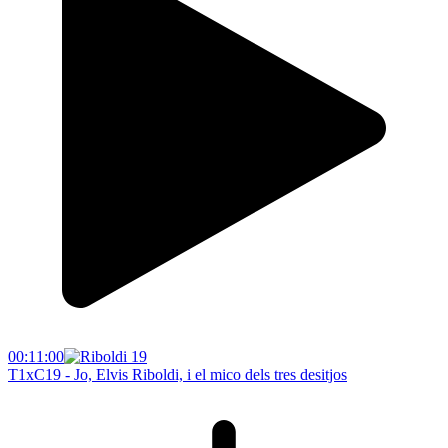
00:11:00
T1xC19 - Jo, Elvis Riboldi, i el mico dels tres desitjos