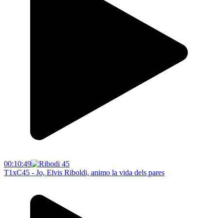
00:10:49
T1xC45 - Jo, Elvis Riboldi, animo la vida dels pares