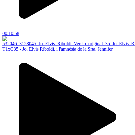
00:10:58
T1xC35 - Jo, Elvis Riboldi, i l'amnèsia de la Srta. Jennifer