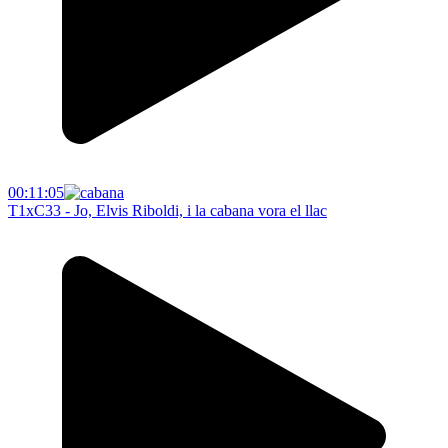
00:11:05
T1xC33 - Jo, Elvis Riboldi, i la cabana vora el llac