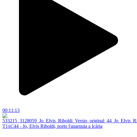
00:11:13
T1xC44 - Jo, Elvis Riboldi, porto l'anarquia a Icària