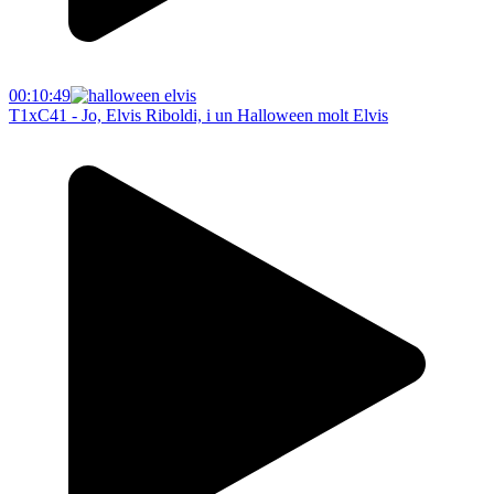
00:10:49
T1xC41 - Jo, Elvis Riboldi, i un Halloween molt Elvis