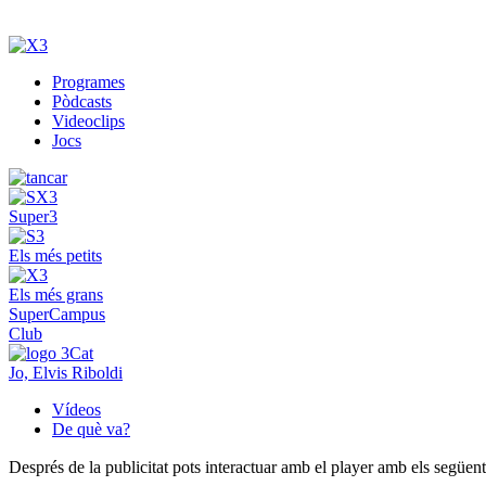
Programes
Pòdcasts
Videoclips
Jocs
Super3
Els més petits
Els més grans
SuperCampus
Club
Jo, Elvis Riboldi
Vídeos
De què va?
Després de la publicitat pots interactuar amb el player amb els següen