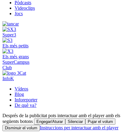
Pòdcasts
Videoclips
Jocs
Super3
Els més petits
Els més grans
SuperCampus
Club
InfoK
Vídeos
Blog
Inforeporter
De què va?
Després de la publicitat pots interactuar amb el player amb els
següents botons
Engegar/Aturar
Silenciar
Pujar el volum
Instruccions per interactuar amb el player
Disminuir el volum