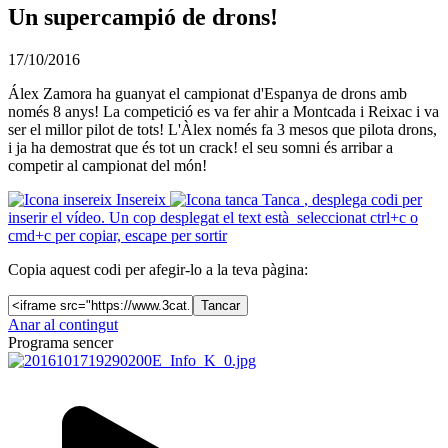
Un supercampió de drons!
17/10/2016
Álex Zamora ha guanyat el campionat d'Espanya de drons amb
només 8 anys! La competició es va fer ahir a Montcada i Reixac i va
ser el millor pilot de tots! L'Àlex només fa 3 mesos que pilota drons,
i ja ha demostrat que és tot un crack! el seu somni és arribar a
competir al campionat del món!
Insereix
Tanca
, desplega codi per
inserir el vídeo. Un cop desplegat el text està seleccionat ctrl+c o
cmd+c per copiar, escape per sortir
Copia aquest codi per afegir-lo a la teva pàgina:
Tancar
Anar al contingut
Programa sencer