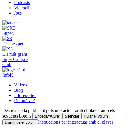
Pòdcasts
Videoclips
Jocs
Super3
Els més petits
Els més grans
SuperCampus
Club
InfoK
Vídeos
Blog
Inforeporter
De què va?
Després de la publicitat pots interactuar amb el player amb els
següents botons
Engegar/Aturar
Silenciar
Pujar el volum
Instruccions per interactuar amb el player
Disminuir el volum