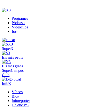
Programes
Pòdcasts
Videoclips
Jocs
Super3
Els més petits
Els més grans
SuperCampus
Club
InfoK
Vídeos
Blog
Inforeporter
De què va?