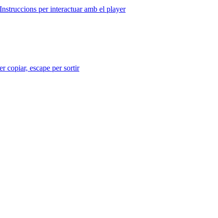
Instruccions per interactuar amb el player
r copiar, escape per sortir