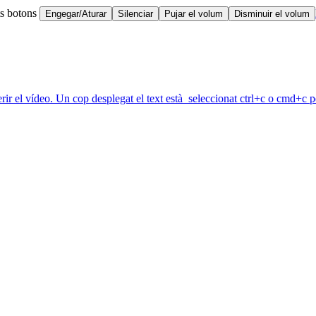
ts botons
Engegar/Aturar
Silenciar
Pujar el volum
Disminuir el volum
erir el vídeo. Un cop desplegat el text està seleccionat ctrl+c o cmd+c pe