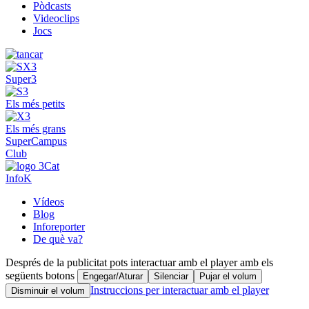
Pòdcasts
Videoclips
Jocs
Super3
Els més petits
Els més grans
SuperCampus
Club
InfoK
Vídeos
Blog
Inforeporter
De què va?
Després de la publicitat pots interactuar amb el player amb els
següents botons
Engegar/Aturar
Silenciar
Pujar el volum
Instruccions per interactuar amb el player
Disminuir el volum