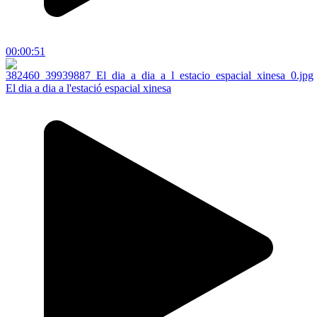
00:00:51
El dia a dia a l'estació espacial xinesa