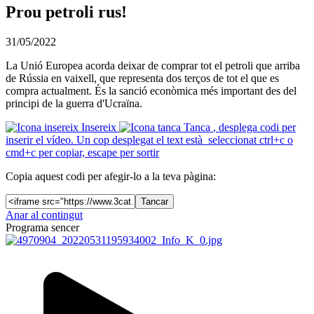
Prou petroli rus!
31/05/2022
La Unió Europea acorda deixar de comprar tot el petroli que arriba
de Rússia en vaixell, que representa dos terços de tot el que es
compra actualment. És la sanció econòmica més important des del
principi de la guerra d'Ucraïna.
Insereix
Tanca
, desplega codi per
inserir el vídeo. Un cop desplegat el text està seleccionat ctrl+c o
cmd+c per copiar, escape per sortir
Copia aquest codi per afegir-lo a la teva pàgina:
Tancar
Anar al contingut
Programa sencer