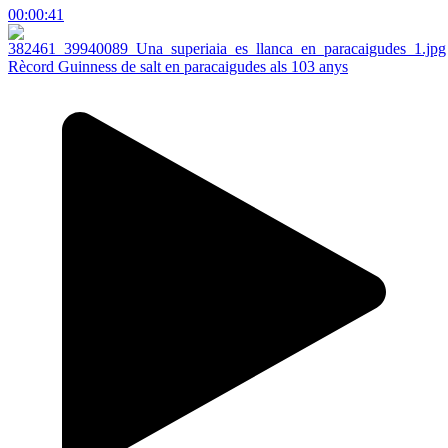
00:00:41
Rècord Guinness de salt en paracaigudes als 103 anys