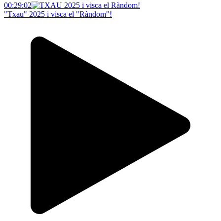
00:29:02
"Txau" 2025 i visca el "Ràndom"!