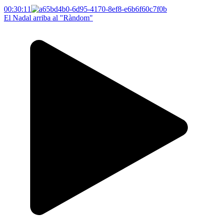
00:30:11
El Nadal arriba al "Ràndom"