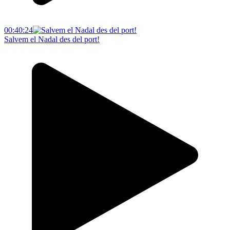
00:40:24
Salvem el Nadal des del port!