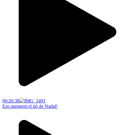
00:26:38
Ens mengem el tió de Nadal!