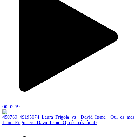
00:02:59
Laura Frigola vs. David Itsme. Qui és més ràpid?