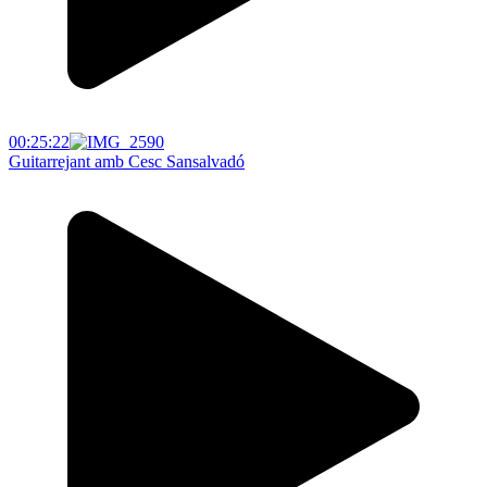
00:25:22
Guitarrejant amb Cesc Sansalvadó