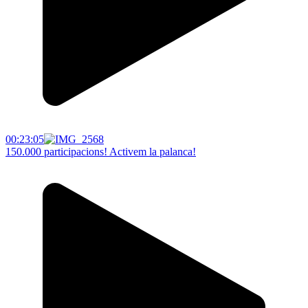
00:23:05
150.000 participacions! Activem la palanca!