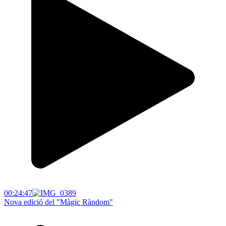
00:24:47
Nova edició del "Màgic Ràndom"