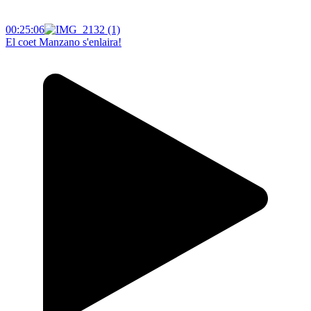
00:25:06
El coet Manzano s'enlaira!