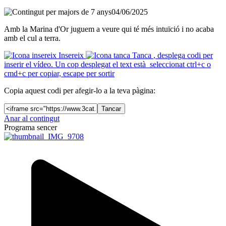
04/06/2025
Amb la Marina d'Or juguem a veure qui té més intuïció i no acaba
amb el cul a terra.
Insereix
Tanca
, desplega codi per
inserir el vídeo. Un cop desplegat el text està seleccionat ctrl+c o
cmd+c per copiar, escape per sortir
Copia aquest codi per afegir-lo a la teva pàgina:
Tancar
Anar al contingut
Programa sencer