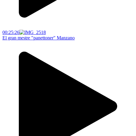
00:25:26
El gran mestre "panettoner" Manzano