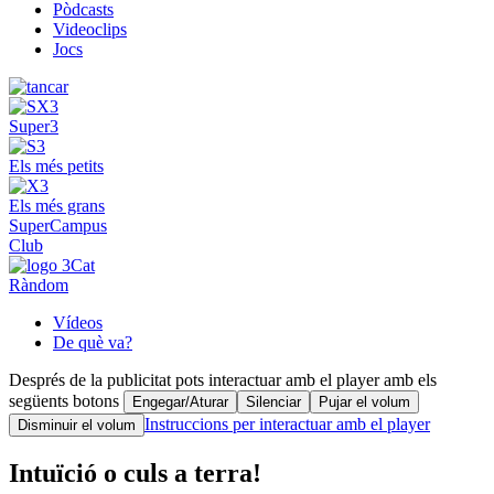
Pòdcasts
Videoclips
Jocs
Super3
Els més petits
Els més grans
SuperCampus
Club
Ràndom
Vídeos
De què va?
Després de la publicitat pots interactuar amb el player amb els
següents botons
Engegar/Aturar
Silenciar
Pujar el volum
Instruccions per interactuar amb el player
Disminuir el volum
Intuïció o culs a terra!