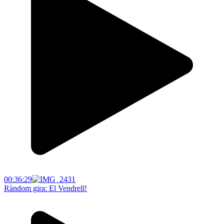
00:36:29
Ràndom gira: El Vendrell!