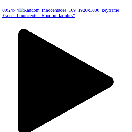
00:24:44
Especial Innocents: "Ràndom famílies"