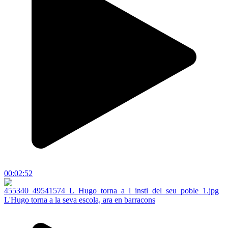
00:02:52
L'Hugo torna a la seva escola, ara en barracons