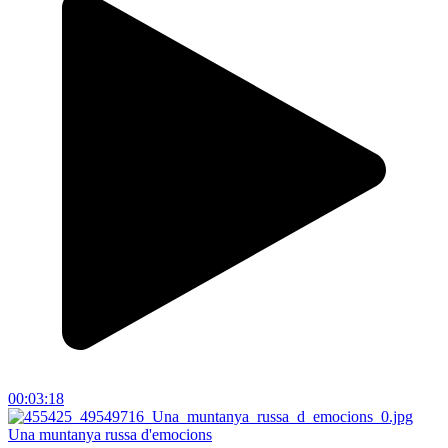
00:03:18
Una muntanya russa d'emocions