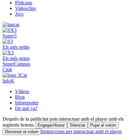
Pòdcasts
Videoclips
Jocs
Super3
Els més petits
Els més grans
SuperCampus
Club
InfoK
Vídeos
Blog
Inforeporter
De què va?
Després de la publicitat pots interactuar amb el player amb els
següents botons
Engegar/Aturar
Silenciar
Pujar el volum
Instruccions per interactuar amb el player
Disminuir el volum