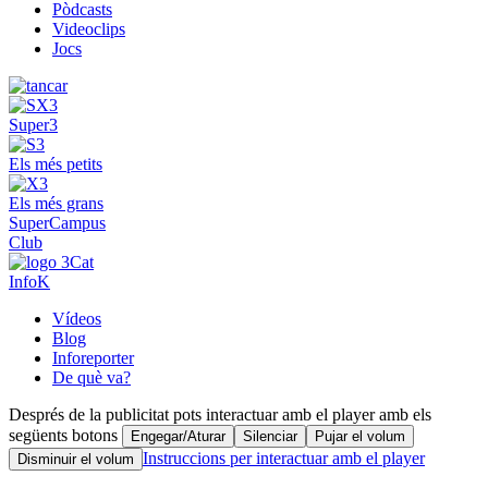
Pòdcasts
Videoclips
Jocs
Super3
Els més petits
Els més grans
SuperCampus
Club
InfoK
Vídeos
Blog
Inforeporter
De què va?
Després de la publicitat pots interactuar amb el player amb els
següents botons
Engegar/Aturar
Silenciar
Pujar el volum
Instruccions per interactuar amb el player
Disminuir el volum