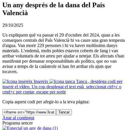
Un any després de la dana del País
Valencià
29/10/2025
Us expliquem què va passar el 29 d'octubre del 2024, quan a les
comarques centrals del País Valencià hi va caure una gran tempesta
d'aigua. Van morir 229 persones i hi va haver moltíssims danys
materials. L'endemà, molts pobles estaven coberts de fang i van
arribar voluntaris de tot arreu per ajudar a netejar. Els afectats s'han
manifestat per demanar responsabilitats als polítics, que no van
avisar a temps de la catàstrofe ni han fet arribar els ajuts que
tocaven.
Insereix
Tanca
, desplega codi per
inserir el vídeo. Un cop desplegat el text està seleccionat ctrl+c o
cmd+c per copiar, escape per sortir
Copia aquest codi per afegir-lo a la teva pàgina:
Tancar
Anar al contingut
Programa sencer