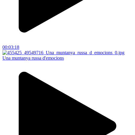
00:03:18
Una muntanya russa d'emocions