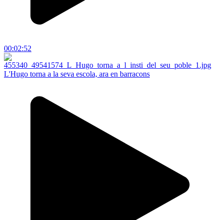
00:02:52
L'Hugo torna a la seva escola, ara en barracons