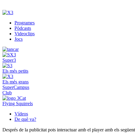
Programes
Pòdcasts
Videoclips
Jocs
Super3
Els més petits
Els més grans
SuperCampus
Club
Flying Squirrels
Vídeos
De què va?
Després de la publicitat pots interactuar amb el player amb els següen