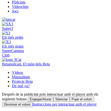
Pòdcasts
Videoclips
Jocs
Super3
Els més petits
Els més grans
SuperCampus
Club
Betapodcast. El món dels Beta
Vídeos
Manualitats
Projecte Beta
De què va?
Després de la publicitat pots interactuar amb el player amb els
següents botons
Engegar/Aturar
Silenciar
Pujar el volum
Instruccions per interactuar amb el player
Disminuir el volum