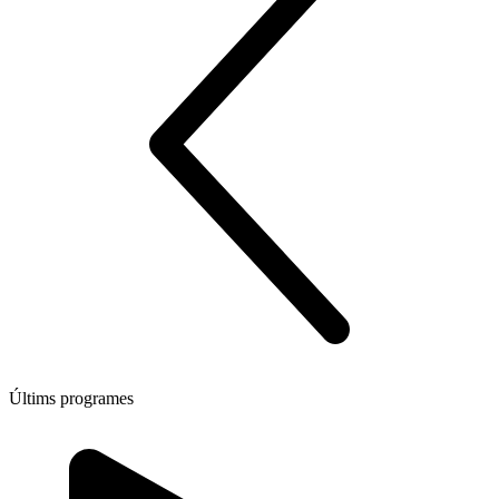
Últims programes