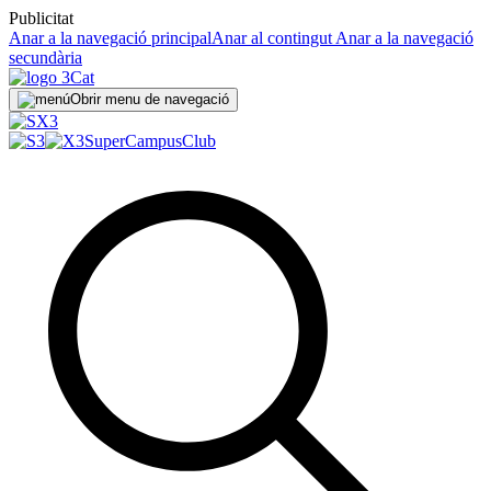
Publicitat
Anar a la navegació principal
Anar al contingut
Anar a la navegació
secundària
Obrir menu de navegació
SuperCampus
Club