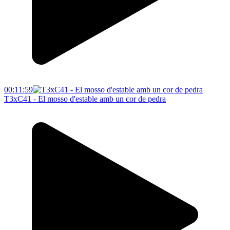
00:11:59
T3xC41 - El mosso d'estable amb un cor de pedra