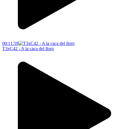
00:11:59
T3xC42 - A la caça del lloro