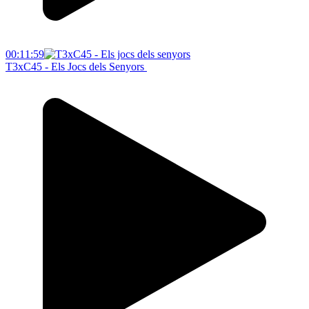
00:11:59
T3xC45 - Els Jocs dels Senyors