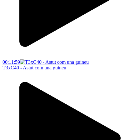
00:11:59
T3xC40 - Astut com una guineu