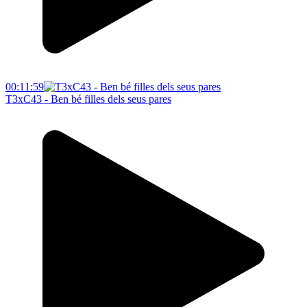
00:11:59
T3xC43 - Ben bé filles dels seus pares