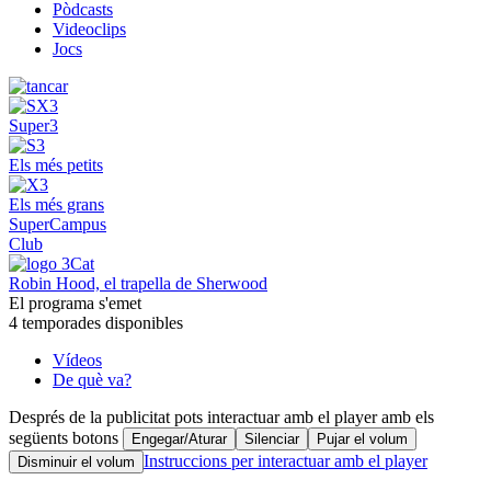
Pòdcasts
Videoclips
Jocs
Super3
Els més petits
Els més grans
SuperCampus
Club
Robin Hood, el trapella de Sherwood
El programa s'emet
4 temporades disponibles
Vídeos
De què va?
Després de la publicitat pots interactuar amb el player amb els
següents botons
Engegar/Aturar
Silenciar
Pujar el volum
Instruccions per interactuar amb el player
Disminuir el volum