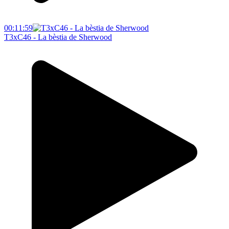
00:11:59
T3xC46 - La bèstia de Sherwood