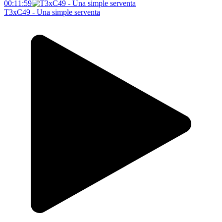
00:11:59
T3xC49 - Una simple serventa