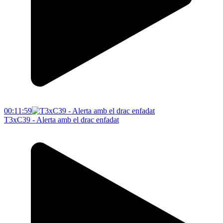
00:11:59
T3xC39 - Alerta amb el drac enfadat