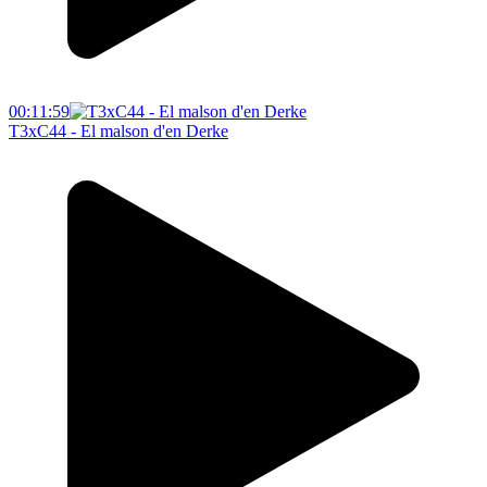
00:11:59
T3xC44 - El malson d'en Derke