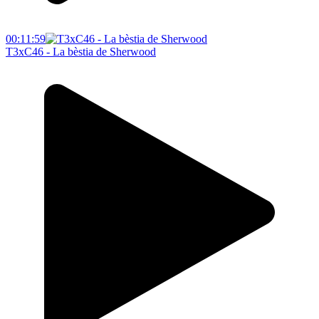
00:11:59
T3xC46 - La bèstia de Sherwood