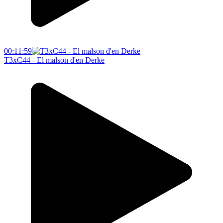
00:11:59
T3xC44 - El malson d'en Derke