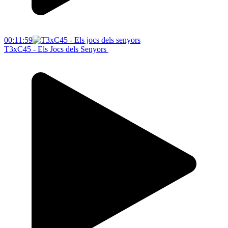
00:11:59
T3xC45 - Els Jocs dels Senyors