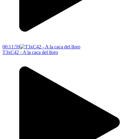
00:11:59
T3xC42 - A la caça del lloro