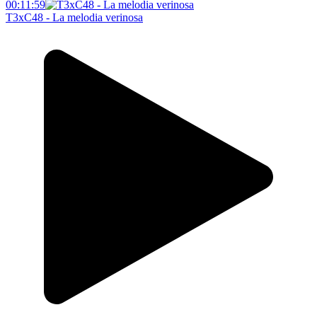
00:11:59
T3xC48 - La melodia verinosa