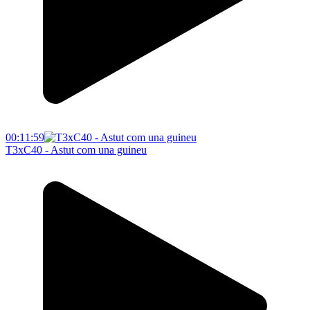
00:11:59
T3xC40 - Astut com una guineu