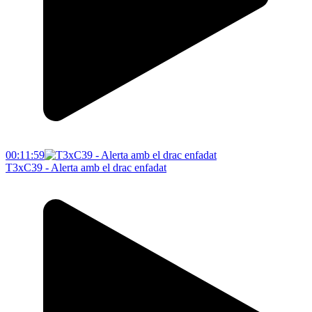
00:11:59
T3xC39 - Alerta amb el drac enfadat