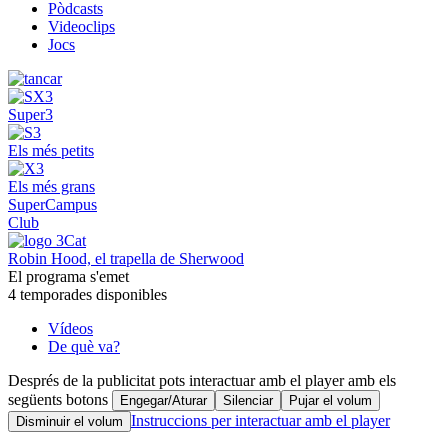
Pòdcasts
Videoclips
Jocs
Super3
Els més petits
Els més grans
SuperCampus
Club
Robin Hood, el trapella de Sherwood
El programa s'emet
4 temporades disponibles
Vídeos
De què va?
Després de la publicitat pots interactuar amb el player amb els
següents botons
Engegar/Aturar
Silenciar
Pujar el volum
Instruccions per interactuar amb el player
Disminuir el volum