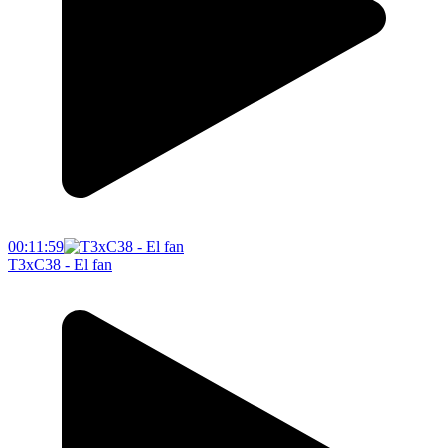
00:11:59
T3xC38 - El fan