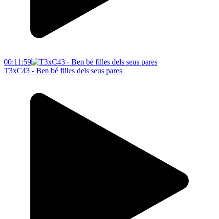
00:11:59
T3xC43 - Ben bé filles dels seus pares