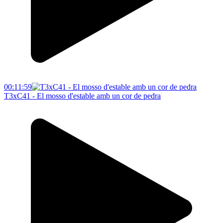
00:11:59
T3xC41 - El mosso d'estable amb un cor de pedra