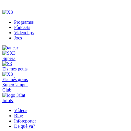
Programes
Pòdcasts
Videoclips
Jocs
Super3
Els més petits
Els més grans
SuperCampus
Club
InfoK
Vídeos
Blog
Inforeporter
De què va?