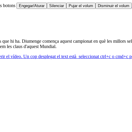
ts botons
Engegar/Aturar
Silenciar
Pujar el volum
Disminuir el volum
 que hi ha. Diumenge comença aquest campionat en què les millors selecc
uem les claus d'aquest Mundial.
erir el vídeo. Un cop desplegat el text està seleccionat ctrl+c o cmd+c pe