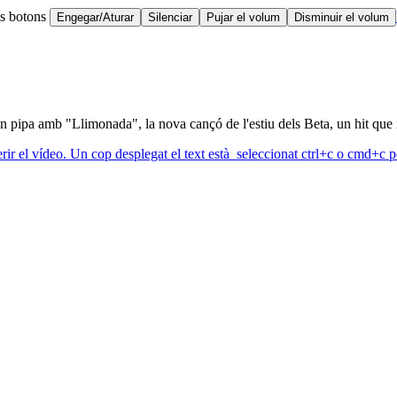
ts botons
Engegar/Aturar
Silenciar
Pujar el volum
Disminuir el volum
en pipa amb "Llimonada", la nova cançó de l'estiu dels Beta, un hit que 
erir el vídeo. Un cop desplegat el text està seleccionat ctrl+c o cmd+c pe