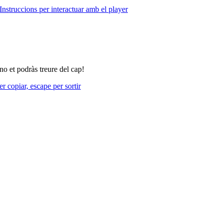
Instruccions per interactuar amb el player
no et podràs treure del cap!
r copiar, escape per sortir