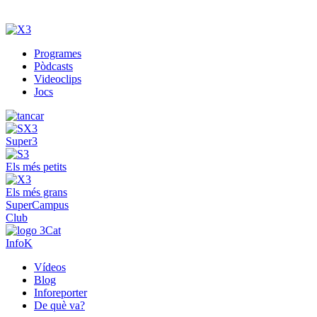
Programes
Pòdcasts
Videoclips
Jocs
Super3
Els més petits
Els més grans
SuperCampus
Club
InfoK
Vídeos
Blog
Inforeporter
De què va?