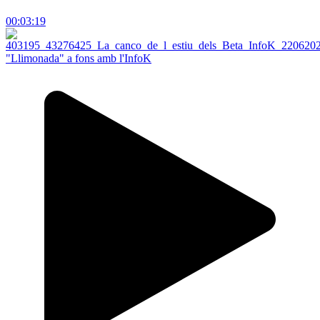
00:03:19
"Llimonada" a fons amb l'InfoK