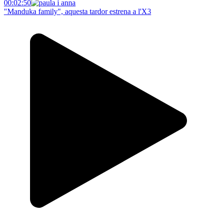
00:02:50
"Manduka family", aquesta tardor estrena a l'X3