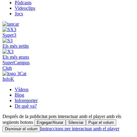
Pòdcasts
Videoclips
Jocs
Super3
Els més petits
Els més grans
SuperCampus
Club
InfoK
Vídeos
Blog
Inforeporter
De què va?
Després de la publicitat pots interactuar amb el player amb els
següents botons
Engegar/Aturar
Silenciar
Pujar el volum
Instruccions per interactuar amb el player
Disminuir el volum