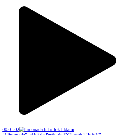
00:01:02
"Llimonada", el hit de l'estiu de l'X3, amb l'"InfoK"