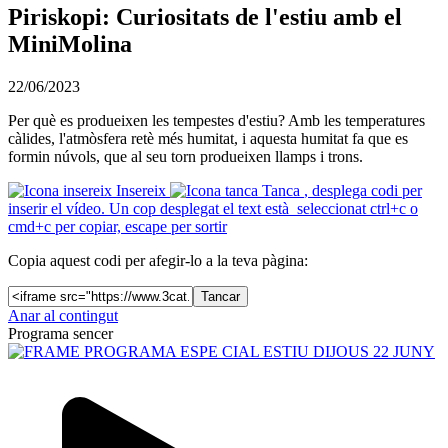
Piriskopi: Curiositats de l'estiu amb el
MiniMolina
22/06/2023
Per què es produeixen les tempestes d'estiu? Amb les temperatures
càlides, l'atmòsfera retè més humitat, i aquesta humitat fa que es
formin núvols, que al seu torn produeixen llamps i trons.
Insereix
Tanca
, desplega codi per
inserir el vídeo. Un cop desplegat el text està seleccionat ctrl+c o
cmd+c per copiar, escape per sortir
Copia aquest codi per afegir-lo a la teva pàgina:
Tancar
Anar al contingut
Programa sencer