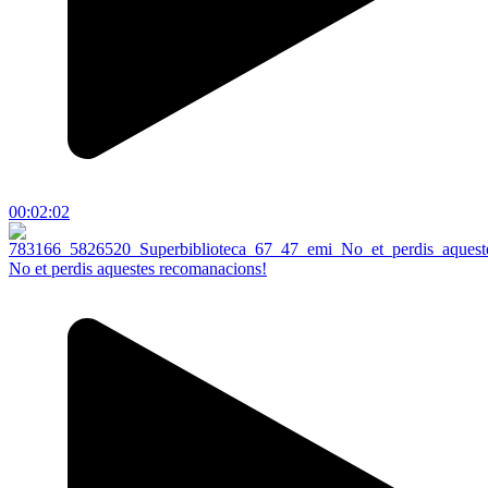
00:02:02
No et perdis aquestes recomanacions!