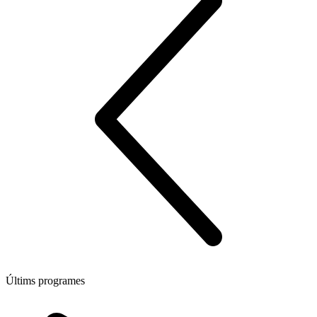
Últims programes