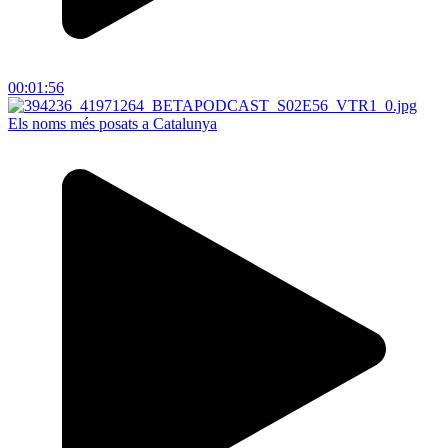
00:01:56
Els noms més posats a Catalunya