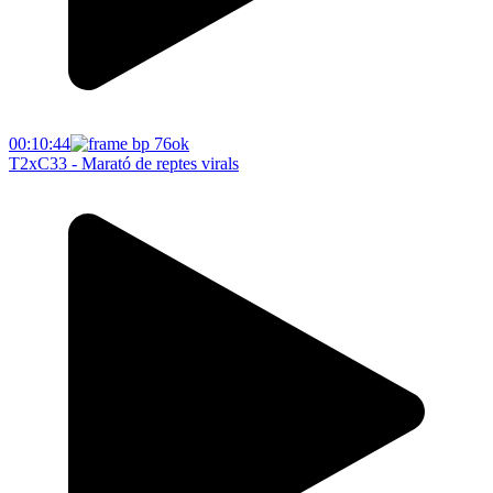
00:10:44
T2xC33 - Marató de reptes virals