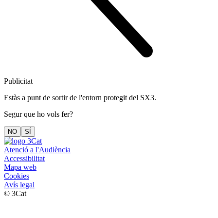
Publicitat
Estàs a punt de sortir de l'entorn protegit del SX3.
Segur que ho vols fer?
NO
SÍ
Atenció a l'Audiència
Accessibilitat
Mapa web
Cookies
Avís legal
© 3Cat