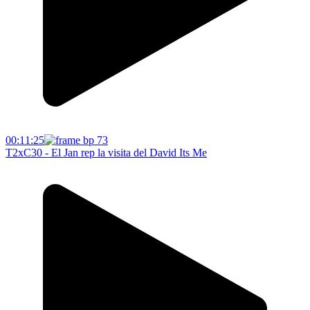
00:11:25
T2xC30 - El Jan rep la visita del David Its Me