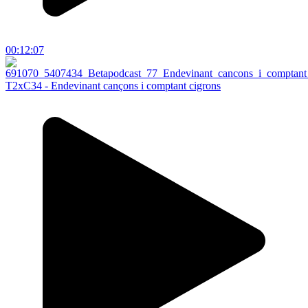
00:12:07
T2xC34 - Endevinant cançons i comptant cigrons