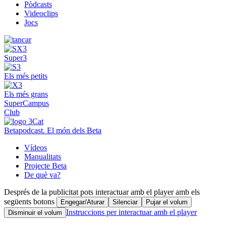
Pòdcasts
Videoclips
Jocs
Super3
Els més petits
Els més grans
SuperCampus
Club
Betapodcast. El món dels Beta
Vídeos
Manualitats
Projecte Beta
De què va?
Després de la publicitat pots interactuar amb el player amb els
següents botons
Engegar/Aturar
Silenciar
Pujar el volum
Instruccions per interactuar amb el player
Disminuir el volum