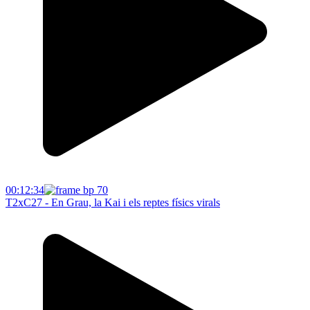
00:12:34
T2xC27 - En Grau, la Kai i els reptes físics virals