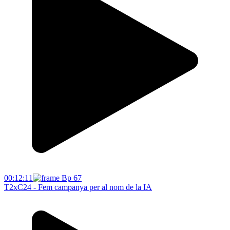
00:12:11
T2xC24 - Fem campanya per al nom de la IA