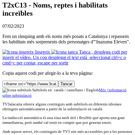
T2xC13 - Noms, reptes i habilitats
increïbles
07/02/2023
Fem un rànquing amb els noms més posats a Catalunya i repassem
les habilitats més sorprenents dels personatges d'"Inazuma Eleven".
Insereix
Tanca
, desplega codi per
inserir el vídeo. Un cop desplegat el text està seleccionat ctrl+c o
cmd+c per copiar, escape per sortir
Copia aquest codi per afegir-lo a la teva pàgina:
Tancar
Subtítols en: català /
castellano
/
English
Més
+
info
rmació
sobre subtitulació
TV3alacarta ofereix alguns continguts amb subtítols en diferents idiomes
obtinguts automàticament a partir de la subtitulació en català.
La traducció automàtica és una eina molt útil i flexible que aporta una gran
immediatesa, però també cal tenir en compte que pot generar errors.
Amb aquest servei, els continguts de TV3 són més accessibles per a les persones