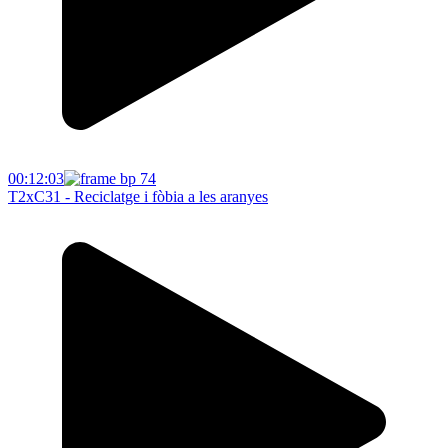
00:12:03
T2xC31 - Reciclatge i fòbia a les aranyes