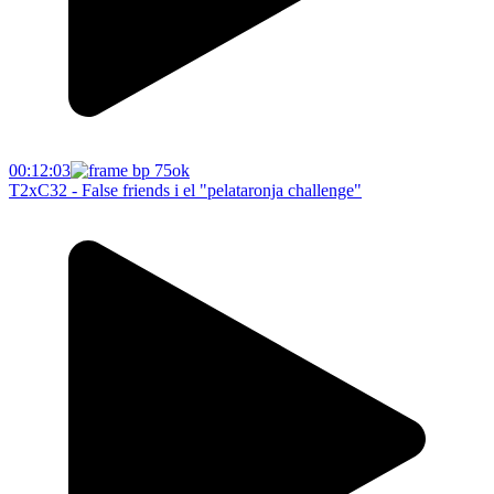
00:12:03
T2xC32 - False friends i el "pelataronja challenge"