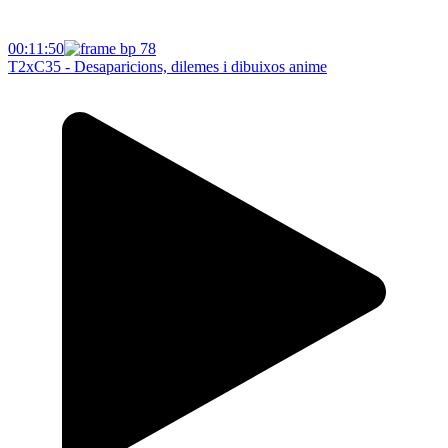
00:11:50
T2xC35 - Desaparicions, dilemes i dibuixos anime