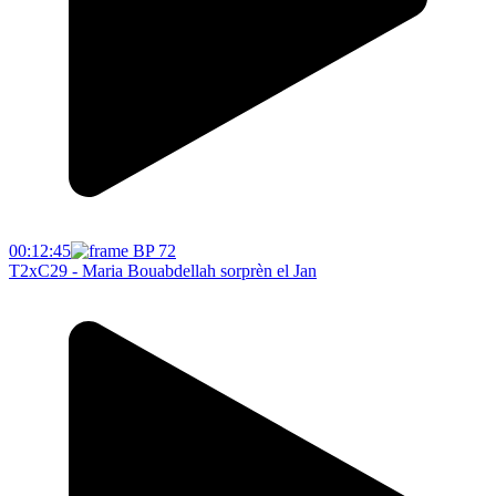
00:12:45
T2xC29 - Maria Bouabdellah sorprèn el Jan