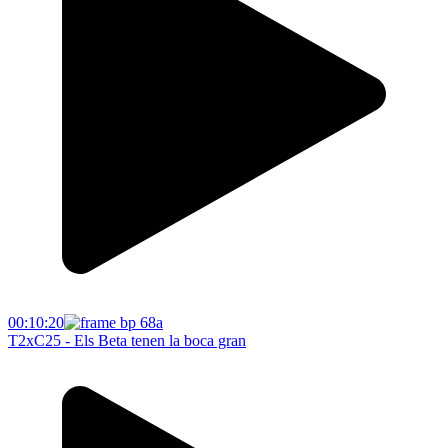
00:10:20
T2xC25 - Els Beta tenen la boca gran