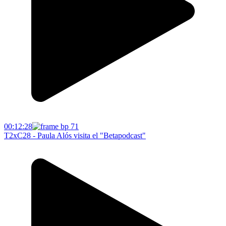
00:12:28
T2xC28 - Paula Alós visita el "Betapodcast"