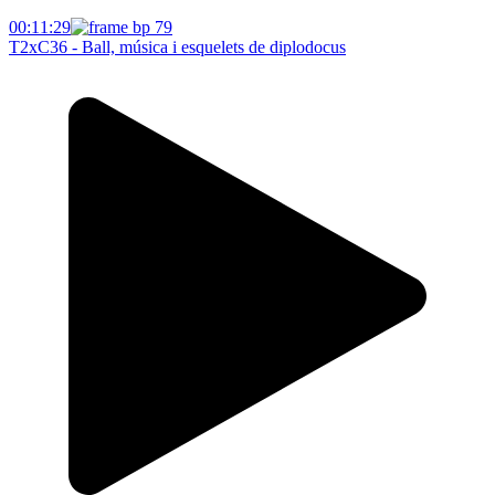
00:11:29
T2xC36 - Ball, música i esquelets de diplodocus