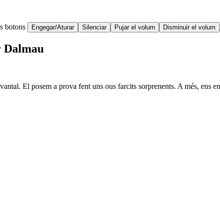
ts botons
Engegar/Aturar
Silenciar
Pujar el volum
Disminuir el volum
ar Dalmau
antal. El posem a prova fent uns ous farcits sorprenents. A més, ens e