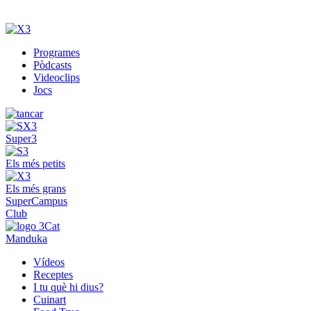
Programes
Pòdcasts
Videoclips
Jocs
Super3
Els més petits
Els més grans
SuperCampus
Club
Manduka
Vídeos
Receptes
I tu què hi dius?
Cuinart