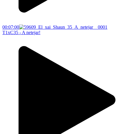
00:07:00
T1xC35 - A netejar!