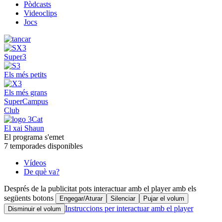
Pòdcasts
Videoclips
Jocs
Super3
Els més petits
Els més grans
SuperCampus
Club
El xai Shaun
El programa s'emet
7 temporades disponibles
Vídeos
De què va?
Després de la publicitat pots interactuar amb el player amb els
següents botons
Engegar/Aturar
Silenciar
Pujar el volum
Instruccions per interactuar amb el player
Disminuir el volum