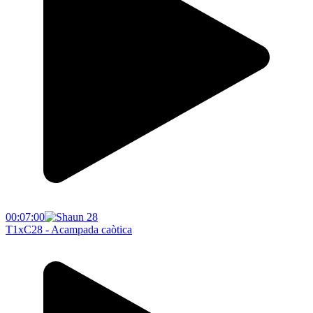
00:07:00
T1xC28 - Acampada caòtica