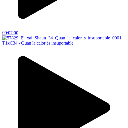
00:07:00
T1xC34 - Quan la calor és insuportable