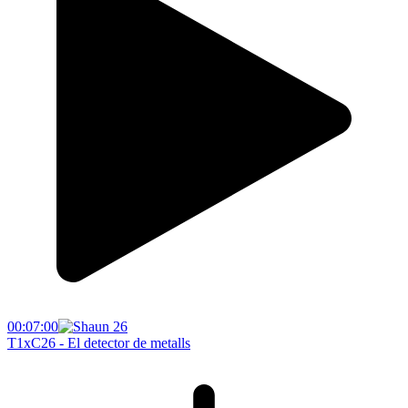
00:07:00
T1xC26 - El detector de metalls