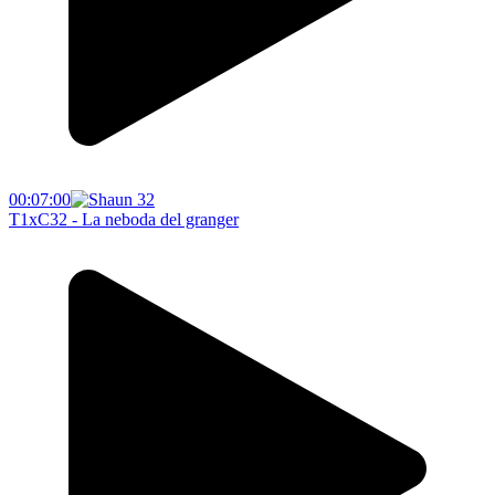
00:07:00
T1xC32 - La neboda del granger