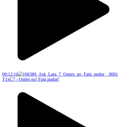
00:12:16
T1xC7 - Ostres no! Faig pudor!