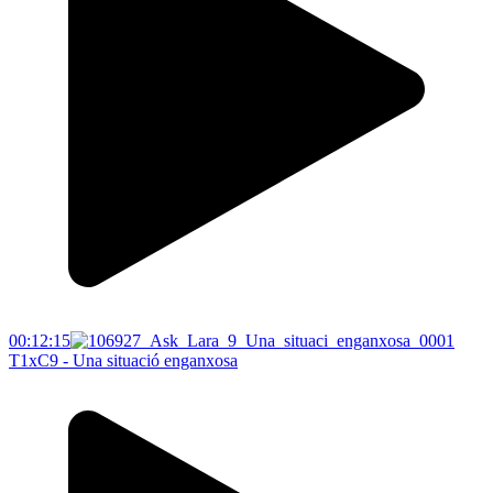
00:12:15
T1xC9 - Una situació enganxosa