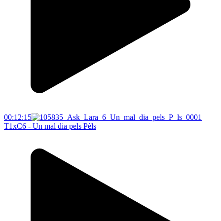
00:12:15
T1xC6 - Un mal dia pels Pèls