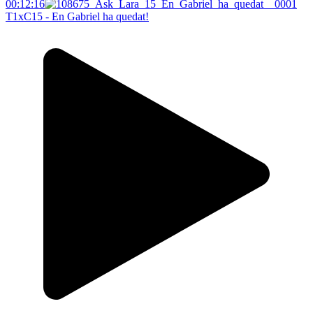
00:12:16
T1xC15 - En Gabriel ha quedat!