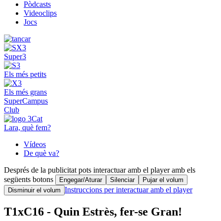
Pòdcasts
Videoclips
Jocs
Super3
Els més petits
Els més grans
SuperCampus
Club
Lara, què fem?
Vídeos
De què va?
Després de la publicitat pots interactuar amb el player amb els
següents botons
Engegar/Aturar
Silenciar
Pujar el volum
Instruccions per interactuar amb el player
Disminuir el volum
T1xC16 - Quin Estrès, fer-se Gran!