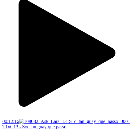
00:12:16
T1xC13 - Sóc tan guay que passo