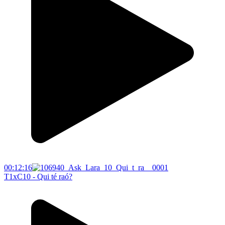
00:12:16
T1xC10 - Qui té raó?