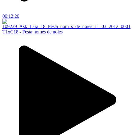
00:12:20
T1xC18 - Festa només de noies