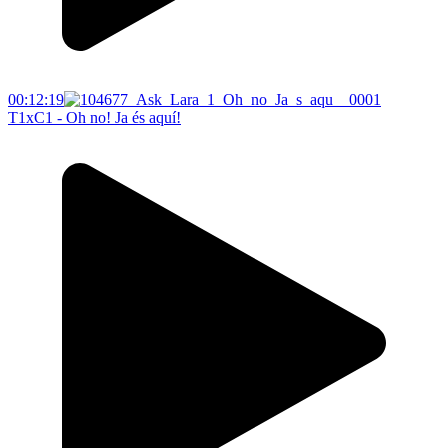
00:12:19
T1xC1 - Oh no! Ja és aquí!