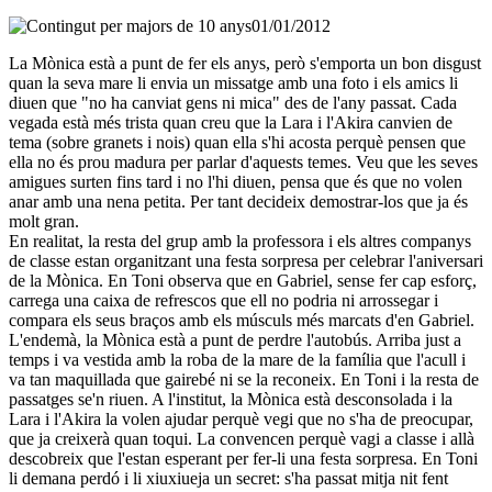
01/01/2012
La Mònica està a punt de fer els anys, però s'emporta un bon disgust
quan la seva mare li envia un missatge amb una foto i els amics li
diuen que "no ha canviat gens ni mica" des de l'any passat. Cada
vegada està més trista quan creu que la Lara i l'Akira canvien de
tema (sobre granets i nois) quan ella s'hi acosta perquè pensen que
ella no és prou madura per parlar d'aquests temes. Veu que les seves
amigues surten fins tard i no l'hi diuen, pensa que és que no volen
anar amb una nena petita. Per tant decideix demostrar-los que ja és
molt gran.
En realitat, la resta del grup amb la professora i els altres companys
de classe estan organitzant una festa sorpresa per celebrar l'aniversari
de la Mònica. En Toni observa que en Gabriel, sense fer cap esforç,
carrega una caixa de refrescos que ell no podria ni arrossegar i
compara els seus braços amb els músculs més marcats d'en Gabriel.
L'endemà, la Mònica està a punt de perdre l'autobús. Arriba just a
temps i va vestida amb la roba de la mare de la família que l'acull i
va tan maquillada que gairebé ni se la reconeix. En Toni i la resta de
passatges se'n riuen. A l'institut, la Mònica està desconsolada i la
Lara i l'Akira la volen ajudar perquè vegi que no s'ha de preocupar,
que ja creixerà quan toqui. La convencen perquè vagi a classe i allà
descobreix que l'estan esperant per fer-li una festa sorpresa. En Toni
li demana perdó i li xiuxiueja un secret: s'ha passat mitja nit fent