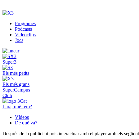
Programes
Pòdcasts
Videoclips
Jocs
Super3
Els més petits
Els més grans
SuperCampus
Club
Lara, què fem?
Vídeos
De què va?
Després de la publicitat pots interactuar amb el player amb els següen