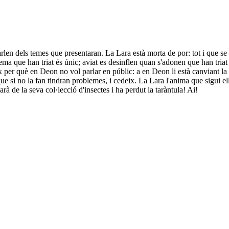
parlen dels temes que presentaran. La Lara està morta de por: tot i que s
ema que han triat és únic; aviat es desinflen quan s'adonen que han tria
 per què en Deon no vol parlar en públic: a en Deon li està canviant la v
si no la fan tindran problemes, i cedeix. La Lara l'anima que sigui ell 
rà de la seva col·lecció d'insectes i ha perdut la taràntula! Ai!