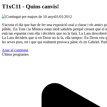
T1xC11 - Quins canvis!
01/01/2012
S'acosta el dia que han de fer una exposició oral a classe i els amics 
públic. En Toni i la Mònica estan molt satisfets perquè creuen que el t
està tan espantat com ella i decideix que no la farà. La Lara descobreix
La Lara decideix que si en Deon no la fa, ella tampoc. En Deon veu que 
les seves pors, tot i que qui realment provoca pànic és en Gabriel. Parla
Anar al contingut
Últims programes