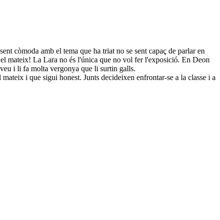
e sent còmoda amb el tema que ha triat no se sent capaç de parlar en
t el mateix! La Lara no és l'única que no vol fer l'exposició. En Deon
eu i li fa molta vergonya que li surtin galls.
mateix i que sigui honest. Junts decideixen enfrontar-se a la classe i a