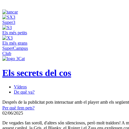
Super3
Els més petits
Els més grans
SuperCampus
Club
Els secrets del cos
Vídeos
De què va?
Després de la publicitat pots interactuar amb el player amb els següen
Per què fem pets?
02/06/2025
De vegades fan soroll, d'altres són silenciosos, però molt traïdors! A
aquest capítol, la Gris, el Blanky, el Roiger i el Zass ens expliquen co