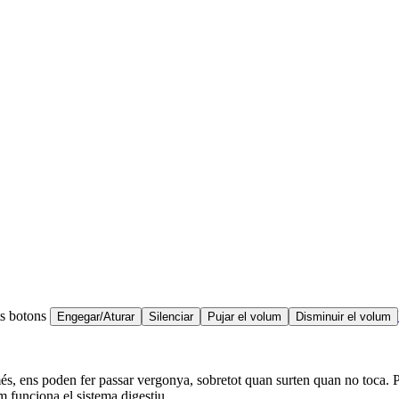
ts botons
Engegar/Aturar
Silenciar
Pujar el volum
Disminuir el volum
 més, ens poden fer passar vergonya, sobretot quan surten quan no toca.
m funciona el sistema digestiu.